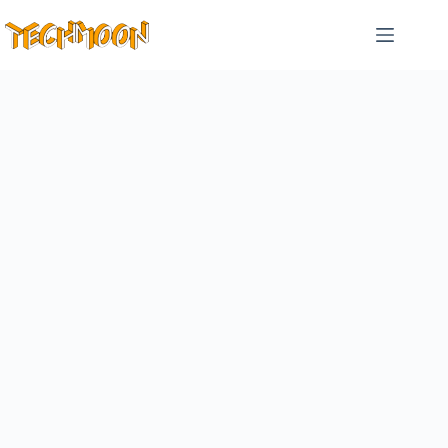
跳
至
主
要
內
容