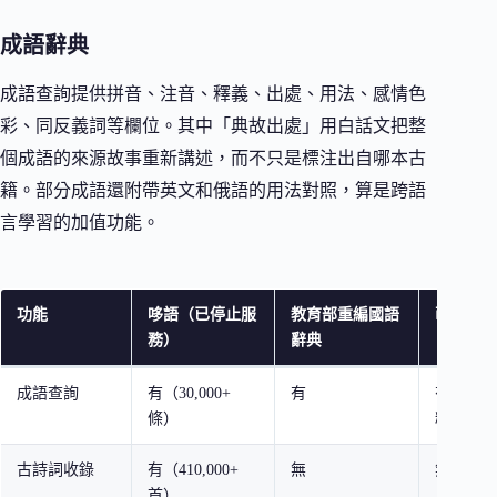
成語辭典
成語查詢提供拼音、注音、釋義、出處、用法、感情色
彩、同反義詞等欄位。其中「典故出處」用白話文把整
個成語的來源故事重新講述，而不只是標注出自哪本古
籍。部分成語還附帶英文和俄語的用法對照，算是跨語
言學習的加值功能。
功能
哆語（已停止服
教育部重編國語
萌典（g0
務）
辭典
成語查詢
有（30,000+
有
有（引用
條）
料）
古詩詞收錄
有（410,000+
無
無
首）