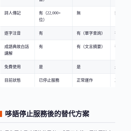
詩人傳記
有（22,000+
無
無
位）
逐字注音
有
有（單字查詢）
有
成語典故白話
有
有（文言摘要）
有（引用
講解
免費使用
是
是
是（開源
目前狀態
已停止服務
正常運作
正常運作
哆語停止服務後的替代方案