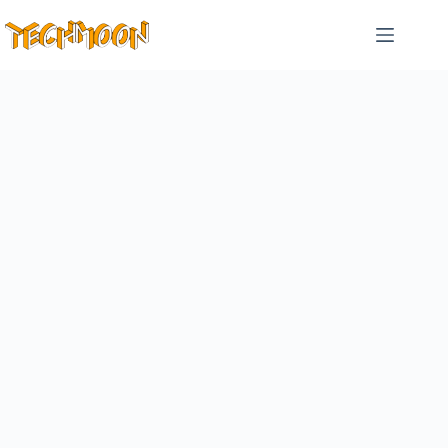
跳
至
主
要
內
容