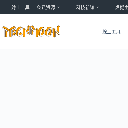
跳
線上工具
免費資源
科技新知
虛擬
至
主
要
內
線上工具
容