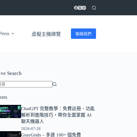
ress
聯絡我們
虛擬主機總覽
ive Search
找
osts
不
到
ChatGPT 完整教學：免費註冊、功能
符
解析到進階技巧，帶你全面掌握 AI
合
聊天機器人
條
2026-07-28
GrayGrids – 多達 100+ 個免費
件