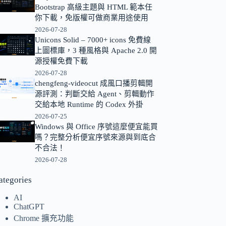
Bootstrap 高級主題與 HTML 範本任
的
你下載，免版權可做商業用途使用
結
2026-07-28
果
Unicons Solid – 7000+ icons 免費線
上圖標庫，3 種風格與 Apache 2.0 開
源授權免費下載
2026-07-28
chengfeng-videocut 成風口播剪輯開
源評測：判斷交給 Agent、剪輯動作
交給本地 Runtime 的 Codex 外掛
2026-07-25
Windows 與 Office 序號這麼便宜能買
嗎？完整分析便宜序號來源與到底合
不合法！
2026-07-28
ategories
AI
ChatGPT
Chrome 擴充功能