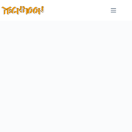
跳
至
主
要
內
容