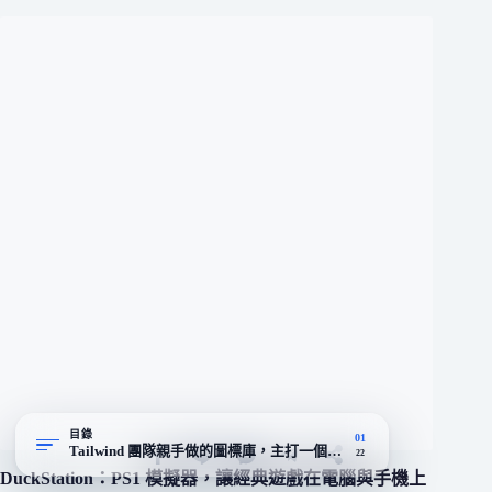
目錄
01
Tailwind 團隊親手做的圖標庫，主打一個「夠用就好」
22
DuckStation：PS1 模擬器，讓經典遊戲在電腦與手機上