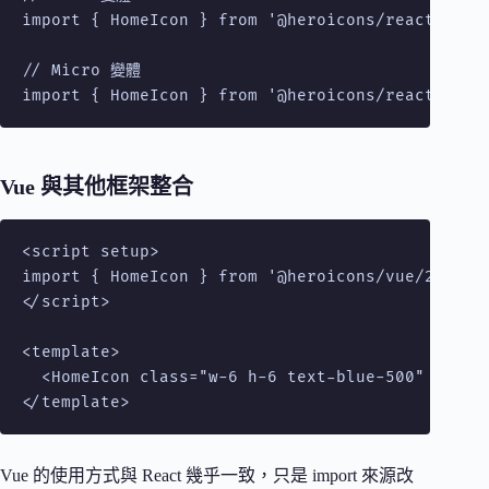
import { HomeIcon } from '@heroicons/react/20/so
// Micro 變體

import { HomeIcon } from '@heroicons/react/16/s
Vue 與其他框架整合
<script setup>

import { HomeIcon } from '@heroicons/vue/24/outl
</script>

<template>

  <HomeIcon class="w-6 h-6 text-blue-500" />

</template>
Vue 的使用方式與 React 幾乎一致，只是 import 來源改