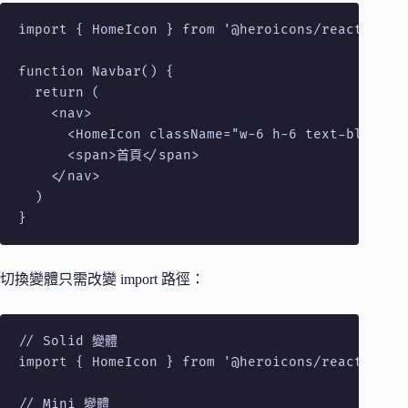
import { HomeIcon } from '@heroicons/react/24/ou
function Navbar() {

  return (

    <nav>

      <HomeIcon className="w-6 h-6 text-blue-500
      <span>首頁</span>

    </nav>

  )

}
切換變體只需改變 import 路徑：
// Solid 變體

import { HomeIcon } from '@heroicons/react/24/so
// Mini 變體
