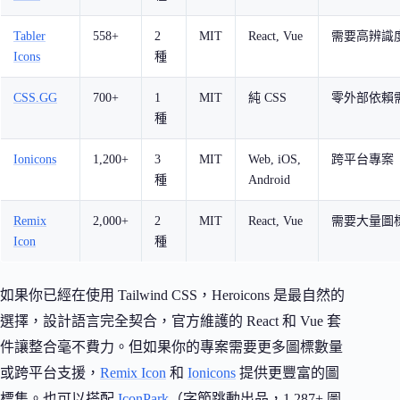
Tabler
558+
2
MIT
React, Vue
需要高辨識
Icons
種
CSS.GG
700+
1
MIT
純 CSS
零外部依賴
種
Ionicons
1,200+
3
MIT
Web, iOS,
跨平台專案
種
Android
Remix
2,000+
2
MIT
React, Vue
需要大量圖
Icon
種
如果你已經在使用 Tailwind CSS，Heroicons 是最自然的
選擇，設計語言完全契合，官方維護的 React 和 Vue 套
件讓整合毫不費力。但如果你的專案需要更多圖標數量
或跨平台支援，
Remix Icon
和
Ionicons
提供更豐富的圖
標集。也可以搭配
IconPark
（字節跳動出品，1,287+ 圖