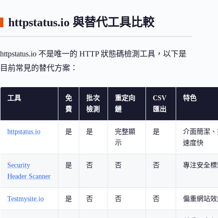
httpstatus.io 與替代工具比較
httpstatus.io 不是唯一的 HTTP 狀態碼檢測工具，以下是
目前常見的替代方案：
工具
免
批次
重定向
CSV
特色
費
檢測
鏈
匯出
httpstatus.io
是
是
完整顯
是
介面簡潔、
示
速度快
Security
是
否
否
否
專注安全標
Header Scanner
Testmysite.io
是
否
否
否
偏重網站效