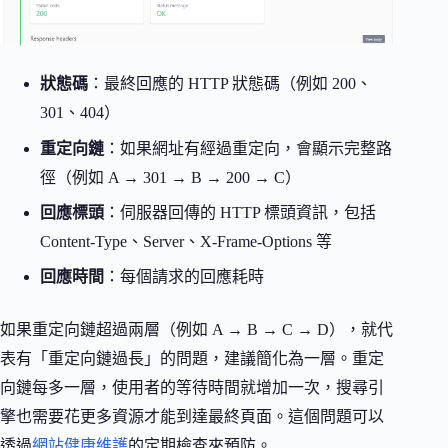
狀態碼
：最終回應的 HTTP 狀態碼（例如 200、
301、404）
重定向鏈
：如果網址有經過重定向，會顯示完整路
徑（例如 A → 301 → B → 200 → C）
回應標頭
：伺服器回傳的 HTTP 標頭資訊，包括
Content-Type、Server、X-Frame-Options 等
回應時間
：每個請求的回應耗時
如果重定向鏈超過兩層（例如 A → B → C → D），就代
表有「重定向鏈過長」的問題，建議簡化為一層。重定
向鏈每多一層，使用者的等待時間就增加一次，搜尋引
擎也需要花更多資源才能到達最終頁面。這個問題可以
透過
網站健康維護
的定期檢查來預防。