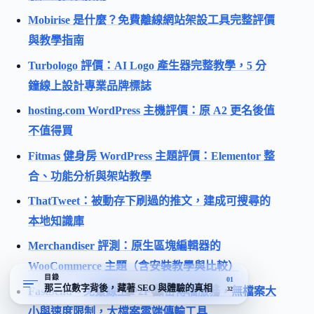
Mobirise 是什麼？免費離線網站架設工具完整評價
與教學指南
Turbologo 評價：AI Logo 產生器完整教學，5 分
鐘線上設計專業品牌標誌
hosting.com WordPress 主機評價：原 A2 更名後值
不值得買
Fitmas 健身房 WordPress 主題評價：Elementor 整
合、功能分析與架站教學
ThatTweet：被動存下刷過的推文，建成可搜尋的
本地知識庫
Merchandiser 評測：原生區塊編輯器的
WooCommerce 主題（含安裝教學與比較）
目錄
01
那三位數字背後，藏著 SEO 與體驗的真相
FastSend – 免費線上 P2P 加密傳檔服務，無檔案大
32
小與速度限制，大檔案雲端傳輸工具