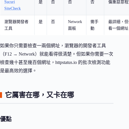
Sucuri
是
否
否
否
偏重惡意程
SiteCheck
瀏覽器開發者
是
否
Network
需手
最詳細，但
工具
面板
動
看一個網址
如果你只需要檢查一兩個網址，瀏覽器的開發者工具
（F12 → Network）就能看得很清楚。但如果你需要一次
檢查幾十甚至幾百個網址，httpstatus.io 的批次檢測功能
是最高效的選擇。
它厲害在哪，又卡在哪
優點