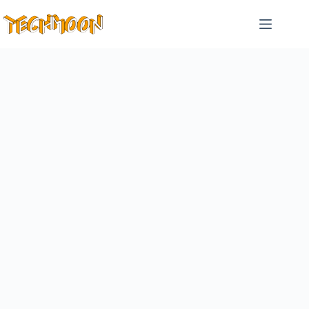
跳
至
主
要
內
容