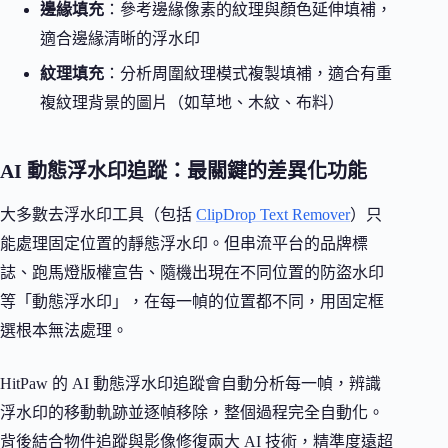
邊緣填充
：參考邊緣像素的紋理與顏色延伸填補，
適合邊緣清晰的浮水印
紋理填充
：分析周圍紋理模式複製填補，適合有重
複紋理背景的圖片（如草地、木紋、布料）
AI 動態浮水印追蹤：最關鍵的差異化功能
大多數去浮水印工具（包括
ClipDrop Text Remover
）只
能處理固定位置的靜態浮水印。但串流平台的品牌標
誌、跑馬燈版權宣告、隨機出現在不同位置的防盜水印
等「動態浮水印」，在每一幀的位置都不同，用固定框
選根本無法處理。
HitPaw 的 AI 動態浮水印追蹤會自動分析每一幀，辨識
浮水印的移動軌跡並逐幀移除，整個過程完全自動化。
背後結合物件追蹤與影像修復兩大 AI 技術，精準度遠超