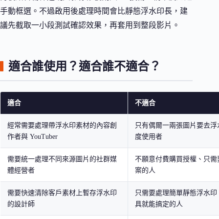
手動框選。不過啟用後處理時間會比靜態浮水印長，建
議先截取一小段測試確認效果，再套用到整段影片。
適合誰使用？適合誰不適合？
適合
不適合
經常需要處理帶浮水印素材的內容創
只有偶爾一兩張圖片要去浮
作者與 YouTuber
度使用者
需要統一處理不同來源圖片的社群媒
不願意付費購買授權、只需
體經營者
案的人
需要快速清除客戶素材上暫存浮水印
只需要處理簡單靜態浮水印
的設計師
具就能搞定的人