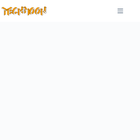
跳
至
主
要
內
容