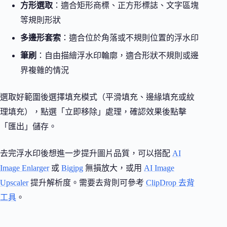
方形選取
：適合矩形商標、正方形標誌、文字區塊
等規則形狀
多邊形套索
：適合位於角落或不規則位置的浮水印
筆刷
：自由描繪浮水印輪廓，適合形狀不規則或邊
界複雜的情況
選取好範圍後選擇填充模式（平滑填充、邊緣填充或紋
理填充），點選「立即移除」處理，確認效果後點擊
「匯出」儲存。
去完浮水印後想進一步提升圖片品質，可以搭配
AI
Image Enlarger
或
Bigjpg
無損放大，或用
AI Image
Upscaler
提升解析度。需要去背則可參考
ClipDrop 去背
工具
。