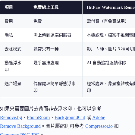
項目
免費線上工具
HitPaw Watermark Remo
費用
免費
需付費（有免費試用）
隱私
需上傳到遠端伺服器
本機處理，檔案不離開電
去除模式
通常只有一種
影片 5 種、圖片 3 種可切
動態浮水
幾乎無法處理
AI 自動追蹤逐幀移除
印
適合場景
偶爾處理簡單靜態浮水
經常處理、背景複雜或有
印
印
如果只需要圖片去背而非去浮水印，也可以參考
Remove.bg
、
PhotoRoom
、
BackgroundCut
或
Adobe
Remove Background
。圖片壓縮則可參考
Compressor.io
和
Compress PNG/JPG
。