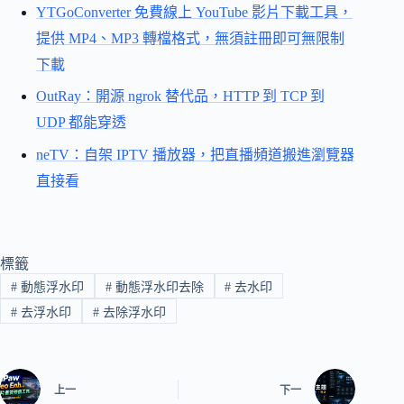
YTGoConverter 免費線上 YouTube 影片下載工具，
提供 MP4、MP3 轉檔格式，無須註冊即可無限制
下載
OutRay：開源 ngrok 替代品，HTTP 到 TCP 到
UDP 都能穿透
neTV：自架 IPTV 播放器，把直播頻道搬進瀏覽器
直接看
標籤
#
動態浮水印
#
動態浮水印去除
#
去水印
#
去浮水印
#
去除浮水印
上一
下一