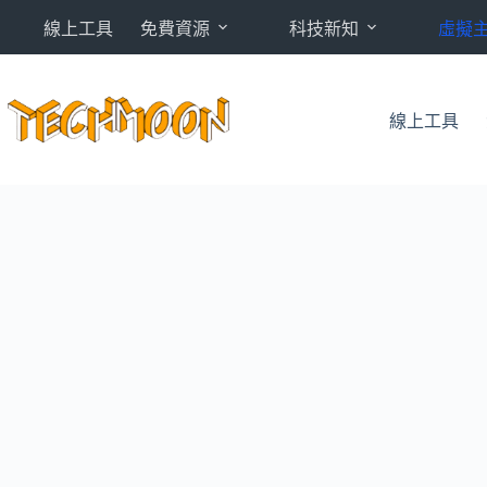
跳
線上工具
免費資源
科技新知
虛擬
至
主
要
內
線上工具
容