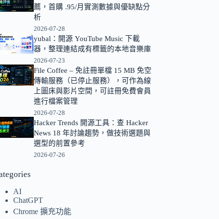
薦，首購 .95/月實測數據與優缺點分
的
析
結
2026-07-28
果
yubal：開源 YouTube Music 下載
器，整理連結成有標籤的本地音樂庫
2026-07-23
File Coffee – 免註冊單檔 15 MB 免空
傳輸服務（已停止服務），可作為線
上圖床與影片空間，可註冊免費會員
進行檔案管理
2026-07-28
Hacker Trends 開源工具：查 Hacker
News 18 年討論趨勢，做技術選題與
選型的前置參考
2026-07-26
ategories
AI
ChatGPT
Chrome 擴充功能