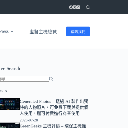
ress
聯絡我們
虛擬主機總覽
ive Search
找
osts
不
到
Generated Photos – 透過 AI 製作出獨
符
特的人物照片，可免費下載與提供個
合
人使用，還可付費進行商業使用
條
2026-07-28
GreenGeeks 主機評價 – 環保主機推
件