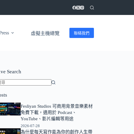
ress
聯絡我們
虛擬主機總覽
ive Search
找
osts
不
到
Fesliyan Studios 可商用背景音樂素材
符
免費下載，適用於 Podcast、
合
YouTube、影片編輯等用途
條
2026-07-28
為什麼每天寫作能為你的創作人生帶
件