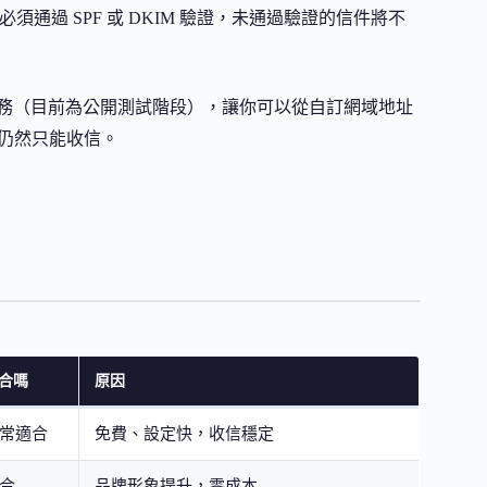
寄的信件必須通過 SPF 或 DKIM 驗證，未通過驗證的信件將不
ending」服務（目前為公開測試階段），讓你可以從自訂網域地址
戶仍然只能收信。
合嗎
原因
常適合
免費、設定快，收信穩定
合
品牌形象提升，零成本