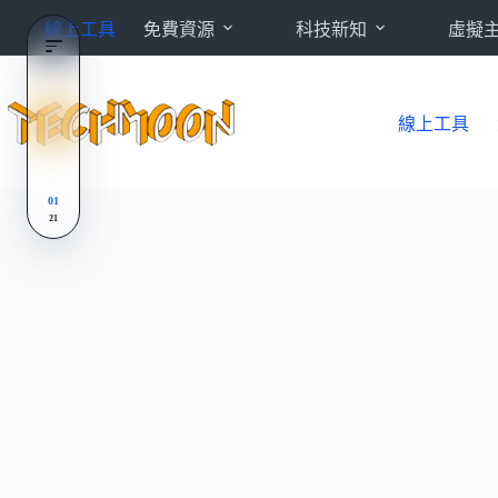
跳
線上工具
免費資源
科技新知
虛擬
至
主
要
內
線上工具
容
01
21