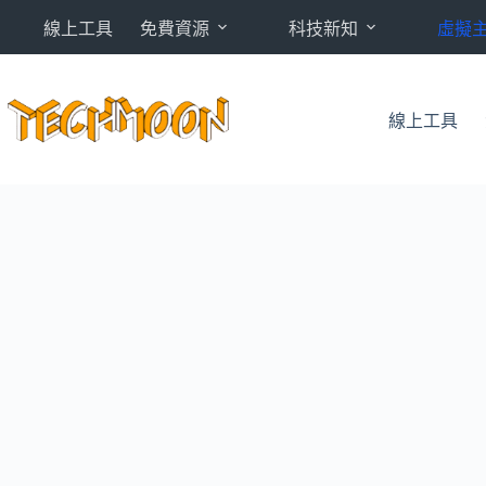
跳
線上工具
免費資源
科技新知
虛擬
至
主
要
內
線上工具
容