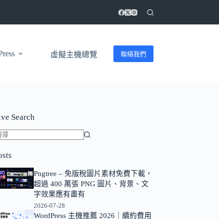
ress
聯絡我們
虛擬主機總覽
ive Search
找
osts
不
到
Pngtree – 免版稅圖片素材免費下載，
符
超過 400 萬張 PNG 圖片、背景、文
合
字效果應有盡有
條
2026-07-28
WordPress 主機推薦 2026｜續約費用
件