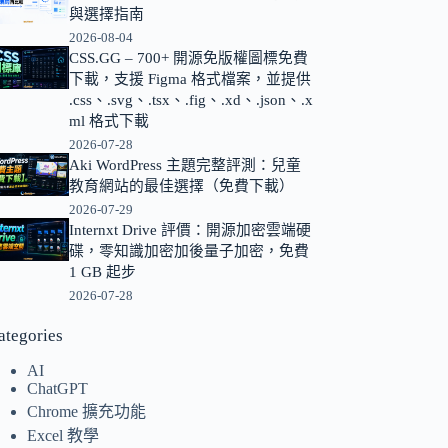
與選擇指南
的
2026-08-04
結
CSS.GG – 700+ 開源免版權圖標免費
果
下載，支援 Figma 格式檔案，並提供
.css、.svg、.tsx、.fig、.xd、.json、.x
ml 格式下載
2026-07-28
Aki WordPress 主題完整評測：兒童
教育網站的最佳選擇（免費下載）
2026-07-29
Internxt Drive 評價：開源加密雲端硬
碟，零知識加密加後量子加密，免費
1 GB 起步
2026-07-28
ategories
AI
ChatGPT
Chrome 擴充功能
Excel 教學