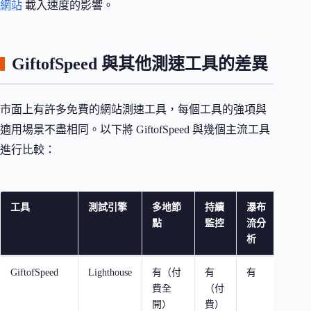
網站
載入速度的影響。
GiftofSpeed 與其他測速工具的差異
市面上有許多免費的網站測速工具，每個工具的強項與
適用場景不盡相同。以下將 GiftofSpeed 與幾個主流工具
進行比較：
工具
測試引擎
多地節
持續
瀑布
適合
點
監控
流分
析
GiftofSpeed
Lighthouse
有（付
有
有
長期監
費全
（付
機警
開）
費）