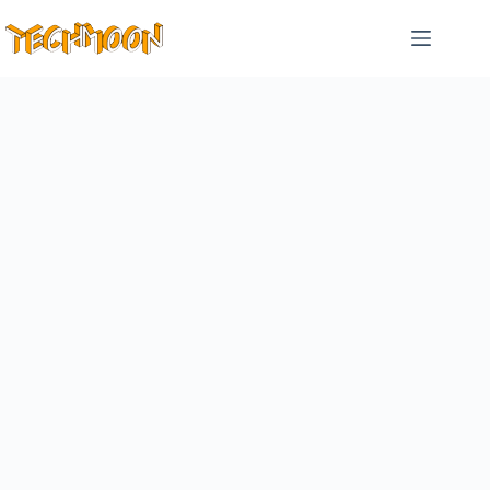
跳
至
主
要
內
容