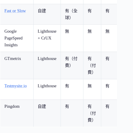
Fast or Slow
自建
有（全
有
有
一次
球）
點速
Google
Lighthouse
無
無
無
SEO
PageSpeed
+ CrUX
Core
Insights
Vitals
GTmetrix
Lighthouse
有（付
有
有
詳細
費）
（付
影片
費）
Testmysite.io
Lighthouse
有
無
有
快速
+ 
Pingdom
自建
有
有
有
停機監
（付
能歷
費）