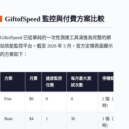
GiftofSpeed 監控與付費方案比較
GiftofSpeed 已從單純的一次性測速工具演進為完整的網
站效能監控平台。截至 2026 年 5 月，官方定價頁面顯示
的方案如下：
方案
月費
速度監控
每月最大測
停機監控
任務
試次數
Free
$0
0
0
1 個（每小
時）
Basic
$4
1
30
1 個（每小
時）