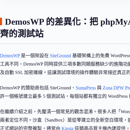
DemosWP 的差異化：把 phpMyA
齊的測試站
DemosWP
是一個架設在
SiteGround
基礎架構上的免費 WordPre
工具不同，DemosWP 同時提供三項多數同類服務缺少的進階功能：p
及自動 SSL 加密連線。這讓測試環境的操作體驗非常接近真正
DemosWP 的贊助商包括 SiteGround、
SumaPress
與
Zona DPW Pr
許一個帳號建立最多 5 個測試站，每個站都有獨立的 WordPre
在繼續介紹之前，先釐清一個常見的觀念混淆。很多人把「WordPress 
兩者定位不同。沙盒（Sandbox）是從零建立的全新空白環境，適
正式網站的完整複製，通常由
Kinsta
這類高品質主機內建提供，用