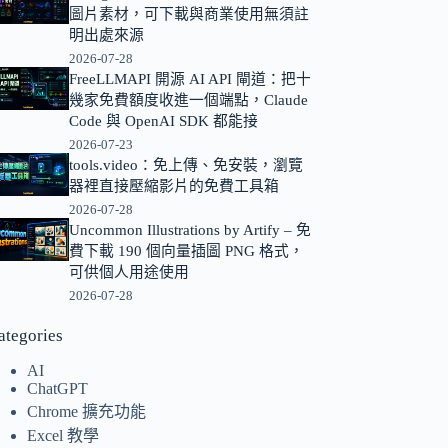
圖片素材，可下載與商業使用無須註
的
明出處來源
結
2026-07-28
果
FreeLLMAPI 開源 AI API 閘道：把十
幾家免費額度收進一個端點，Claude
Code 與 OpenAI SDK 都能接
2026-07-23
tools.video：免上傳、免安裝，瀏覽
器裡直接壓縮影片的免費工具箱
2026-07-28
Uncommon Illustrations by Artify – 免
費下載 190 個向量插圖 PNG 格式，
可供個人用途使用
2026-07-28
ategories
AI
ChatGPT
Chrome 擴充功能
Excel 教學