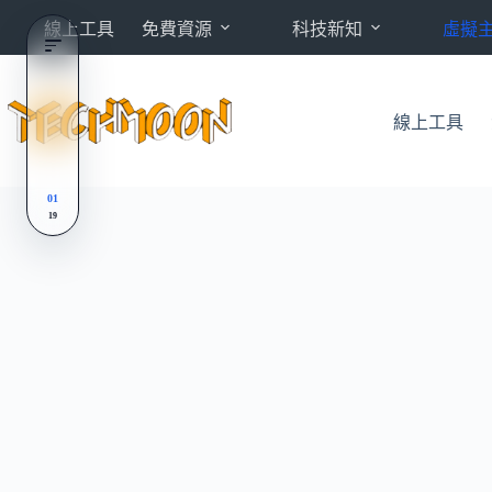
跳
線上工具
免費資源
科技新知
虛擬
至
主
要
內
線上工具
容
01
19