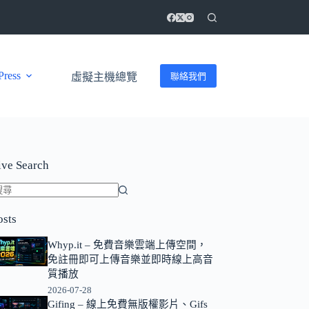
ress
聯絡我們
虛擬主機總覽
ive Search
找
osts
不
到
Whyp.it – 免費音樂雲端上傳空間，
符
免註冊即可上傳音樂並即時線上高音
合
質播放
條
2026-07-28
Gifing – 線上免費無版權影片、Gifs
件