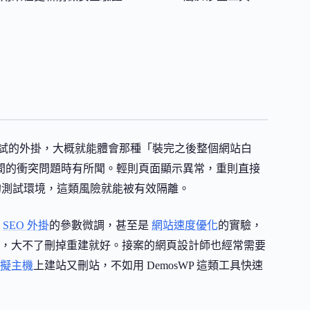
未經測試的外掛，大概就能體會那種「裝完之後整個網站白
外掛之間的衝突問題時有所聞。輕則頁面顯示異常，重則直接
的測試環境，這類風險就能被有效隔離。
、
SEO 外掛
的參數微調，甚至是
網站速度優化
的實驗，
，大不了刪掉重建就好。接案的網頁設計師也經常需要
擬主機
上建站又刪站，不如用 DemosWP 這類工具快速