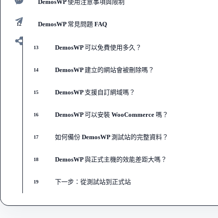
DemosWP 使用注意事項與限制
11
DemosWP 常見問題 FAQ
12
DemosWP 可以免費使用多久？
13
DemosWP 建立的網站會被刪除嗎？
14
DemosWP 支援自訂網域嗎？
15
DemosWP 可以安裝 WooCommerce 嗎？
16
如何備份 DemosWP 測試站的完整資料？
17
DemosWP 與正式主機的效能差距大嗎？
18
下一步：從測試站到正式站
19