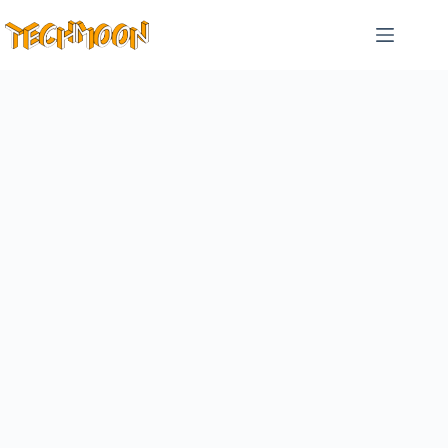
跳
至
主
要
內
容