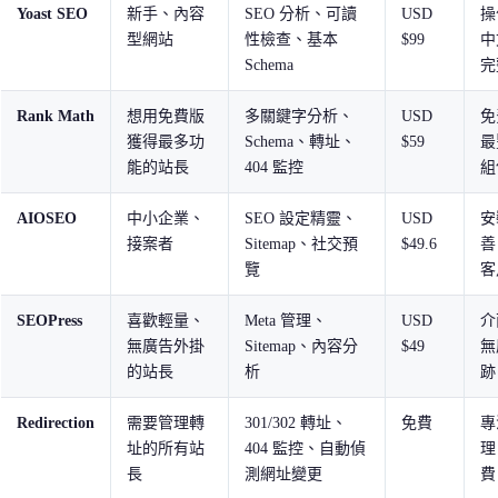
Yoast SEO
新手、內容
SEO 分析、可讀
USD
操
型網站
性檢查、基本
$99
中
Schema
完
Rank Math
想用免費版
多關鍵字分析、
USD
免
獲得最多功
Schema、轉址、
$59
最
能的站長
404 監控
組
AIOSEO
中小企業、
SEO 設定精靈、
USD
安
接案者
Sitemap、社交預
$49.6
善
覽
客
SEOPress
喜歡輕量、
Meta 管理、
USD
介
無廣告外掛
Sitemap、內容分
$49
無
的站長
析
跡
Redirection
需要管理轉
301/302 轉址、
免費
專
址的所有站
404 監控、自動偵
理
長
測網址變更
費