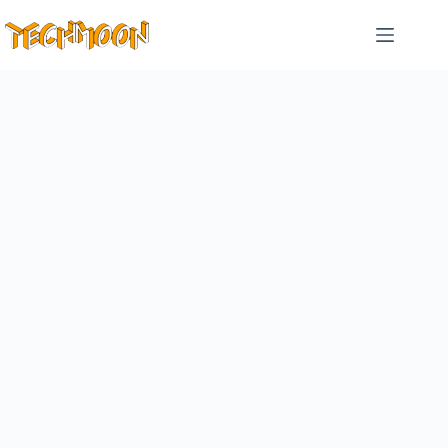
跳
至
主
要
內
容