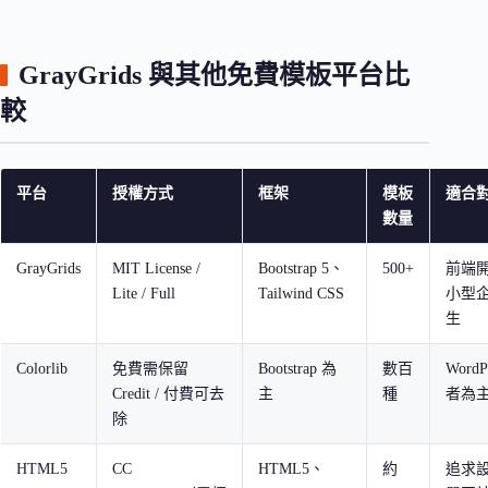
GrayGrids 與其他免費模板平台比
較
平台
授權方式
框架
模板
適合
數量
GrayGrids
MIT License /
Bootstrap 5、
500+
前端
Lite / Full
Tailwind CSS
小型
生
Colorlib
免費需保留
Bootstrap 為
數百
WordP
Credit / 付費可去
主
種
者為
除
HTML5
CC
HTML5、
約
追求