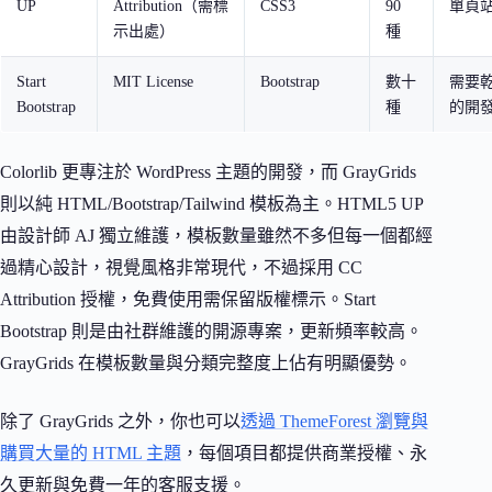
UP
Attribution（需標
CSS3
90
單頁
示出處）
種
Start
MIT License
Bootstrap
數十
需要
Bootstrap
種
的開
Colorlib 更專注於 WordPress 主題的開發，而 GrayGrids
則以純 HTML/Bootstrap/Tailwind 模板為主。HTML5 UP
由設計師 AJ 獨立維護，模板數量雖然不多但每一個都經
過精心設計，視覺風格非常現代，不過採用 CC
Attribution 授權，免費使用需保留版權標示。Start
Bootstrap 則是由社群維護的開源專案，更新頻率較高。
GrayGrids 在模板數量與分類完整度上佔有明顯優勢。
除了 GrayGrids 之外，你也可以
透過 ThemeForest 瀏覽與
購買大量的 HTML 主題
，每個項目都提供商業授權、永
久更新與免費一年的客服支援。