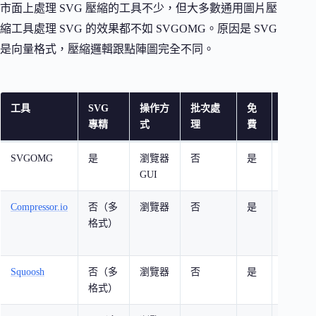
市面上處理 SVG 壓縮的工具不少，但大多數通用圖片壓
縮工具處理 SVG 的效果都不如 SVGOMG。原因是 SVG
是向量格式，壓縮邏輯跟點陣圖完全不同。
工具
SVG
操作方
批次處
免
特色
專精
式
理
費
SVGOMG
是
瀏覽器
否
是
可調整 p
GUI
即時預
Compressor.io
否（多
瀏覽器
否
是
支援 J
格式）
PNG、
WebP
Squoosh
否（多
瀏覽器
否
是
Googl
格式）
離線使