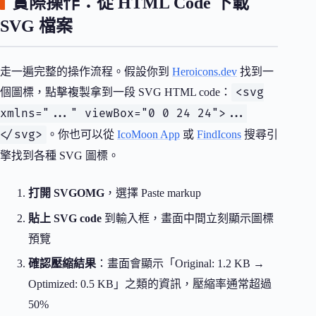
實際操作：從 HTML Code 下載
SVG 檔案
走一遍完整的操作流程。假設你到
Heroicons.dev
找到一
<svg
個圖標，點擊複製拿到一段 SVG HTML code：
xmlns="..." viewBox="0 0 24 24">...
</svg>
。你也可以從
IcoMoon App
或
FindIcons
搜尋引
擎找到各種 SVG 圖標。
打開 SVGOMG
，選擇 Paste markup
貼上 SVG code
到輸入框，畫面中間立刻顯示圖標
預覽
確認壓縮結果
：畫面會顯示「Original: 1.2 KB →
Optimized: 0.5 KB」之類的資訊，壓縮率通常超過
50%