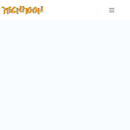
跳
至
主
要
內
容