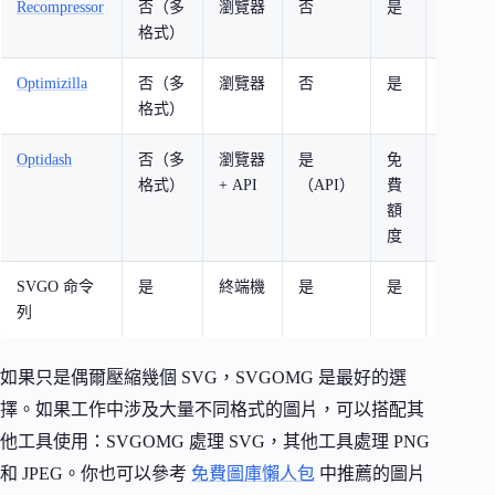
Recompressor
否（多
瀏覽器
否
是
自動找
格式）
比例
Optimizilla
否（多
瀏覽器
否
是
一次上傳
格式）
張，個
Optidash
否（多
瀏覽器
是
免
AI 驅
格式）
+ API
（API）
費
友善
額
度
SVGO 命令
是
終端機
是
是
批次處
列
化整合
如果只是偶爾壓縮幾個 SVG，SVGOMG 是最好的選
擇。如果工作中涉及大量不同格式的圖片，可以搭配其
他工具使用：SVGOMG 處理 SVG，其他工具處理 PNG
和 JPEG。你也可以參考
免費圖庫懶人包
中推薦的圖片