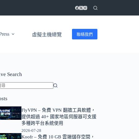
ress
聯絡我們
虛擬主機總覽
ive Search
找
osts
不
到
FlyVPN – 免費 VPN 翻牆工具軟體，
符
提供超過 40+ 國家地區伺服器可支援
合
多種跨平台系統使用
條
2026-07-28
Koofr – 免費 10 GB 雲端儲存空間，
件