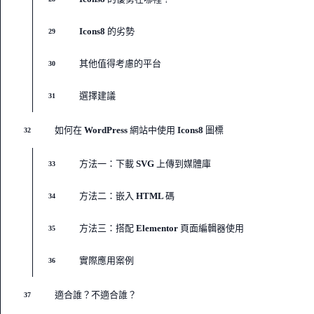
Icons8 的劣勢
29
其他值得考慮的平台
30
選擇建議
31
如何在 WordPress 網站中使用 Icons8 圖標
32
方法一：下載 SVG 上傳到媒體庫
33
方法二：嵌入 HTML 碼
34
方法三：搭配 Elementor 頁面編輯器使用
35
實際應用案例
36
適合誰？不適合誰？
37