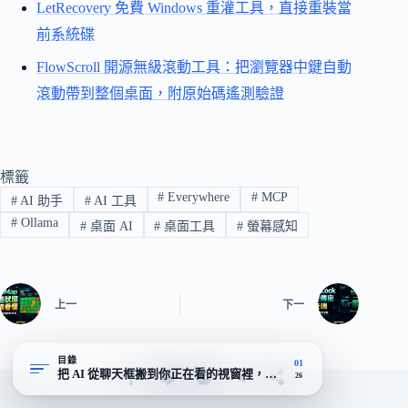
LetRecovery 免費 Windows 重灌工具，直接重裝當
前系統碟
FlowScroll 開源無級滾動工具：把瀏覽器中鍵自動
滾動帶到整個桌面，附原始碼遙測驗證
標籤
#
Everywhere
#
MCP
#
AI 助手
#
AI 工具
#
Ollama
#
桌面 AI
#
桌面工具
#
螢幕感知
上一
下一
目錄
01
把 AI 從聊天框搬到你正在看的視窗裡，省掉截圖與複製貼上
26