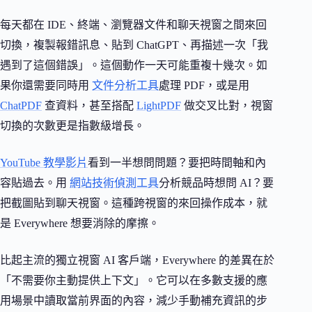
每天都在 IDE、終端、瀏覽器文件和聊天視窗之間來回
切換，複製報錯訊息、貼到 ChatGPT、再描述一次「我
遇到了這個錯誤」。這個動作一天可能重複十幾次。如
果你還需要同時用
文件分析工具
處理 PDF，或是用
ChatPDF
查資料，甚至搭配
LightPDF
做交叉比對，視窗
切換的次數更是指數級增長。
YouTube 教學影片
看到一半想問問題？要把時間軸和內
容貼過去。用
網站技術偵測工具
分析競品時想問 AI？要
把截圖貼到聊天視窗。這種跨視窗的來回操作成本，就
是 Everywhere 想要消除的摩擦。
比起主流的獨立視窗 AI 客戶端，Everywhere 的差異在於
「不需要你主動提供上下文」。它可以在多數支援的應
用場景中讀取當前界面的內容，減少手動補充資訊的步