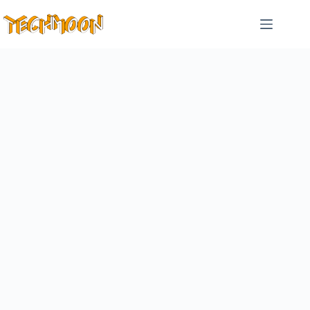
跳
至
主
要
內
容