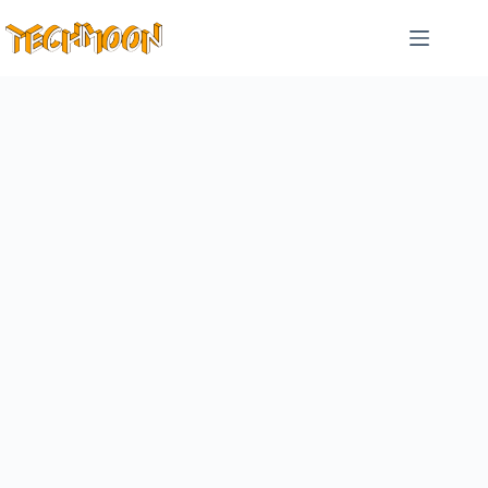
跳
至
主
要
內
容