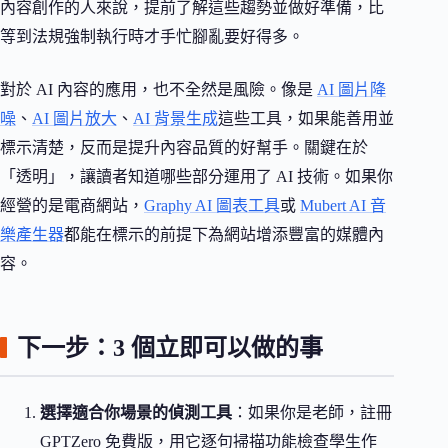
內容創作的人來說，提前了解這些趨勢並做好準備，比
等到法規強制執行時才手忙腳亂要好得多。
對於 AI 內容的應用，也不全然是風險。像是
AI 圖片降
噪
、
AI 圖片放大
、
AI 背景生成
這些工具，如果能善用並
標示清楚，反而是提升內容品質的好幫手。關鍵在於
「透明」，讓讀者知道哪些部分運用了 AI 技術。如果你
經營的是電商網站，
Graphy AI 圖表工具
或
Mubert AI 音
樂產生器
都能在標示的前提下為網站增添豐富的媒體內
容。
下一步：3 個立即可以做的事
選擇適合你場景的偵測工具
：如果你是老師，註冊
GPTZero 免費版，用它逐句掃描功能檢查學生作