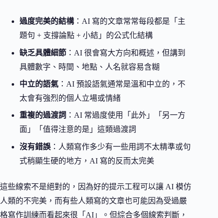
過度完美的結構
：AI 寫的文章常常每段都是「主
題句 + 支撐論點 + 小結」的公式化結構
缺乏具體細節
：AI 很會寫大方向和概述，但講到
具體數字、時間、地點、人名就容易含糊
中立的語氣
：AI 預設語氣通常是溫和中立的，不
太會有強烈的個人立場或情緒
重複的過渡詞
：AI 常過度使用「此外」「另一方
面」「值得注意的是」這類過渡詞
沒有錯誤
：人類寫作多少有一些用詞不太精準或句
式稍顯生硬的地方，AI 寫的反而太完美
這些線索不是絕對的，因為好的提示工程可以讓 AI 模仿
人類的不完美，而有些人類寫的文章也可能因為受過嚴
格寫作訓練而看起來很「AI」。但綜合多個線索判斷，