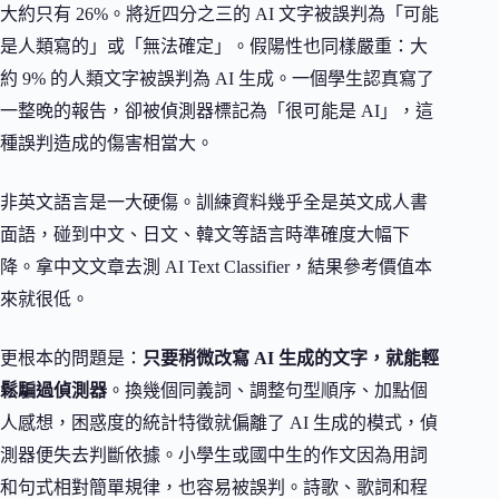
大約只有 26%。將近四分之三的 AI 文字被誤判為「可能
是人類寫的」或「無法確定」。假陽性也同樣嚴重：大
約 9% 的人類文字被誤判為 AI 生成。一個學生認真寫了
一整晚的報告，卻被偵測器標記為「很可能是 AI」，這
種誤判造成的傷害相當大。
非英文語言是一大硬傷。訓練資料幾乎全是英文成人書
面語，碰到中文、日文、韓文等語言時準確度大幅下
降。拿中文文章去測 AI Text Classifier，結果參考價值本
來就很低。
更根本的問題是：
只要稍微改寫 AI 生成的文字，就能輕
鬆騙過偵測器
。換幾個同義詞、調整句型順序、加點個
人感想，困惑度的統計特徵就偏離了 AI 生成的模式，偵
測器便失去判斷依據。小學生或國中生的作文因為用詞
和句式相對簡單規律，也容易被誤判。詩歌、歌詞和程