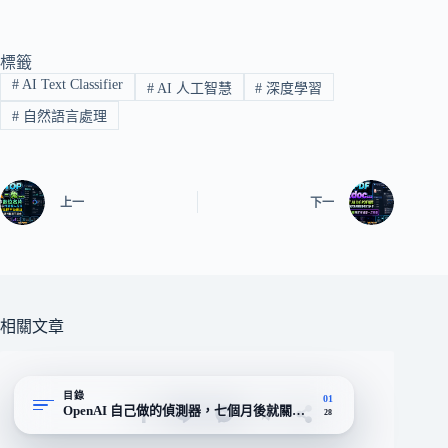
標籤
#
AI Text Classifier
#
AI 人工智慧
#
深度學習
#
自然語言處理
上一
下一
相關文章
目錄
01
OpenAI 自己做的偵測器，七個月後就關掉的那一個
28