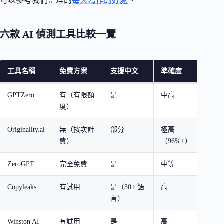
可以參考我們整理的
每天寫作的好處
。
六款 AI 偵測工具比較一覽
工具名稱
免費方案
支援中文
準確度
最適
GPTZero
有（有限額
是
中高
教育
度）
師
Originality.ai
無（按次計
部分
極高
專業
費）
（96%+）
ZeroGPT
完全免費
是
中等
快速
Copyleaks
有試用
是（30+ 語
高
企業
言）
偵測
Winston AI
有試用
是
高
學術