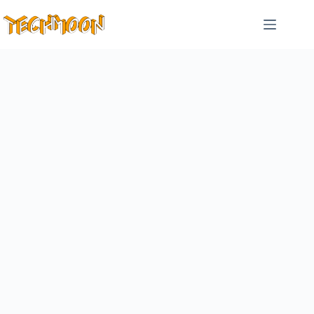
跳
至
主
要
內
容