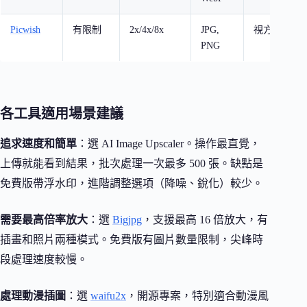
Picwish
有限制
2x/4x/8x
JPG,
視方案
PNG
各工具適用場景建議
追求速度和簡單
：選 AI Image Upscaler。操作最直覺，
上傳就能看到結果，批次處理一次最多 500 張。缺點是
免費版帶浮水印，進階調整選項（降噪、銳化）較少。
需要最高倍率放大
：選
Bigjpg
，支援最高 16 倍放大，有
插畫和照片兩種模式。免費版有圖片數量限制，尖峰時
段處理速度較慢。
處理動漫插圖
：選
waifu2x
，開源專案，特別適合動漫風