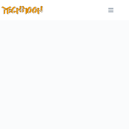
跳
至
主
要
內
容