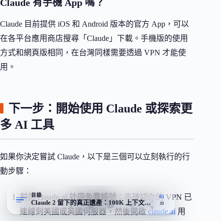
Claude 有手機 App 嗎？
Claude 目前提供 iOS 和 Android 版本的官方 App，可以
在各平台應用商店搜尋「Claude」下載。手機版的使用
方式和網頁版相同，在台灣同樣需要透過 VPN 才能使
用。
下一步：開始使用 Claude 或探索更
多 AI 工具
如果你決定嘗試 Claude，以下是三個可以立刻執行的行
動步驟：
目錄
前往 claude.ai 註冊免費帳號
：先確認你的 VPN 已
01
Claude 2 留下的真正遺產：100K 上下文與免費檔案分析
33
連線到美國或英國伺服器，然後開啟
claude.ai
用