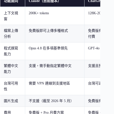
功能面向
Claude（目前版本）
ChatGPT（目
上下文視
200K+ tokens
128K-200K token
窗
檔案上傳
免費版即可上傳多種格式
免費版有限支援
分析
付費
程式撰寫
Opus 4.8 在多項基準領先
GPT-4o / o 
能力
繁體中文
支援，需手動指定繁體中文
支援且預設辨識
能力
台灣可用
需要 VPN 連線到支援地區
台灣可直接使用
性
圖片生成
不支援（截至 2026 年 5 月）
免費版有限支援
費用
免費版 + Pro 月費方案
免費版 + Plus