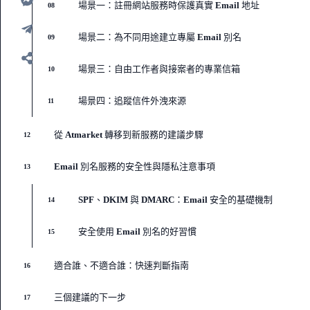
場景一：註冊網站服務時保護真實 Email 地址
08
場景二：為不同用途建立專屬 Email 別名
09
場景三：自由工作者與接案者的專業信箱
10
場景四：追蹤信件外洩來源
11
從 Atmarket 轉移到新服務的建議步驟
12
Email 別名服務的安全性與隱私注意事項
13
SPF、DKIM 與 DMARC：Email 安全的基礎機制
14
安全使用 Email 別名的好習慣
15
適合誰、不適合誰：快速判斷指南
16
三個建議的下一步
17