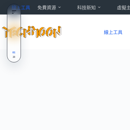
跳
線上工具
免費資源
科技新知
虛擬
至
主
要
內
線上工具
容
01
23