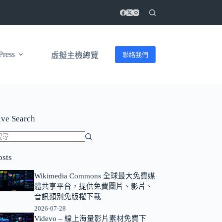
ress
聯絡我們
虛擬主機總覽
ive Search
找
osts
不
到
Wikimedia Commons 全球最大免費媒
符
體共享平台，提供免費圖片、影片、
合
音訊類別免版權下載
條
2026-07-28
Videvo – 線上海量影片素材免費下
件