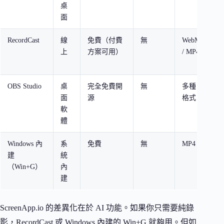
桌
面
RecordCast
線
免費（付費
無
WebM
只
上
方案可用）
/ MP4
影
輯
OBS Studio
桌
完全免費開
無
多種
直
面
源
格式
階
軟
體
Windows 內
系
免費
無
MP4
Wi
建
統
用
（Win+G）
內
錄
建
ScreenApp.io 的差異化在於 AI 功能。如果你只需要純錄
影，RecordCast 或 Windows 內建的 Win+G 就夠用。但如