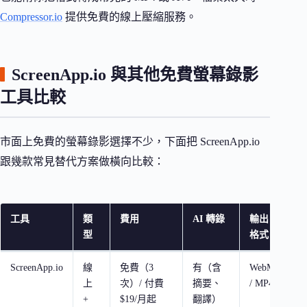
Compressor.io
提供免費的線上壓縮服務。
ScreenApp.io 與其他免費螢幕錄影
工具比較
市面上免費的螢幕錄影選擇不少，下面把 ScreenApp.io
跟幾款常見替代方案做橫向比較：
工具
類
費用
AI 轉錄
輸出
適
型
格式
ScreenApp.io
線
免費（3
有（含
WebM
需
上
次）/ 付費
摘要、
/ MP4
記
+
$19/月起
翻譯）
要