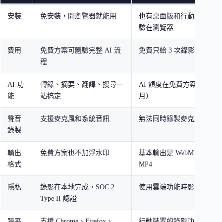
安裝
免安裝，開瀏覽器就能用
也有桌面版和行動版 App
驗在瀏覽器
費用
免費方案可體驗完整 AI 流
免費只給 3 次錄影，用完
程
AI 功
轉錄、摘要、翻譯、搜尋一
AI 額度在免費方案非常有限
能
站搞定
月）
聲音
支援麥克風和系統音訊
無法同時錄製麥克風和系統
錄製
輸出
免費方案也不加浮水印
基本輸出是 WebM，需額
格式
MP4
隱私
錄影在本地完成，SOC 2
使用雲端功能時影片會上傳
Type II 認證
跨平
支援 Chrome、Firefox、
行動裝置的錄影功能受限於