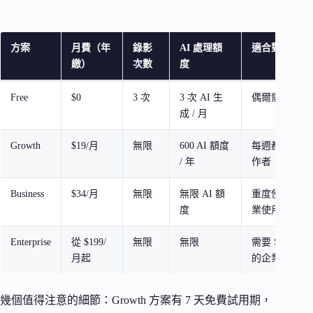
方案
月費（年
錄影
AI 處理額
適合對象
繳）
次數
度
Free
$0
3 次
3 次 AI 生
偶爾需要快速
成 / 月
Growth
$19/月
無限
600 AI 額度
每週都會錄影
/ 年
作者
Business
$34/月
無限
無限 AI 額
重度使用 AI
度
業使用者
Enterprise
從 $199/
無限
無限
需要 SSO、A
月起
的企業
幾個值得注意的細節：Growth 方案有 7 天免費試用期，