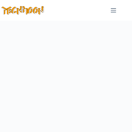
跳
至
主
要
內
容