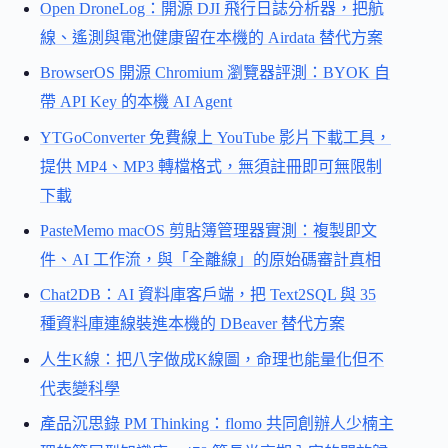
Open DroneLog：開源 DJI 飛行日誌分析器，把航
線、遙測與電池健康留在本機的 Airdata 替代方案
BrowserOS 開源 Chromium 瀏覽器評測：BYOK 自
帶 API Key 的本機 AI Agent
YTGoConverter 免費線上 YouTube 影片下載工具，
提供 MP4、MP3 轉檔格式，無須註冊即可無限制
下載
PasteMemo macOS 剪貼簿管理器實測：複製即文
件、AI 工作流，與「全離線」的原始碼審計真相
Chat2DB：AI 資料庫客戶端，把 Text2SQL 與 35
種資料庫連線裝進本機的 DBeaver 替代方案
人生K線：把八字做成K線圖，命理也能量化但不
代表變科學
產品沉思錄 PM Thinking：flomo 共同創辦人少楠主