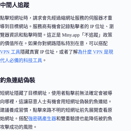
中間人追蹤
點擊短網址時，請求會先經過縮網址服務的伺服器才重
導到目標網站。服務商有機會記錄點擊者的 IP 位址、瀏
覽器資訊和點擊時間。這正是 Miny.app「不追蹤」政策
的價值所在。如果你對網路隱私特別在意，可以搭配
VPN 工具
隱藏真實 IP 位址，或者了解
為什麼 VPN 是現
代人必備的科技工具
。
釣魚連結偽裝
短網址隱藏了目標網址，使用者點擊前無法確定會被導
向哪裡，這讓惡意人士有機會用短網址偽裝釣魚連結。
建議養成習慣，點擊來路不明的短網址前先展開查看原
始網址。搭配
強密碼產生器
和雙重驗證也能降低被釣魚
攻擊成功的風險。