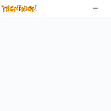
跳
至
主
要
內
容