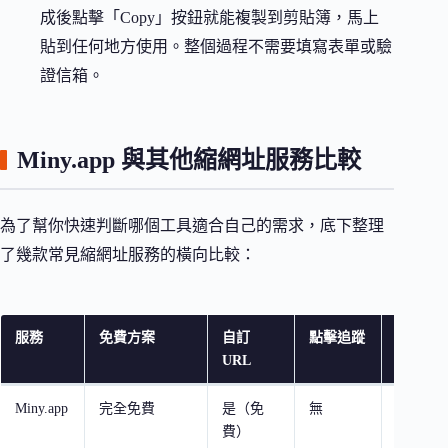
成後點擊「Copy」按鈕就能複製到剪貼簿，馬上
貼到任何地方使用。整個過程不需要填寫表單或驗
證信箱。
Miny.app 與其他縮網址服務比較
為了幫你快速判斷哪個工具適合自己的需求，底下整理
了幾款常見縮網址服務的橫向比較：
服務
免費方案
自訂
點擊追蹤
隱私友
URL
善
Miny.app
完全免費
是（免
無
極高
費）