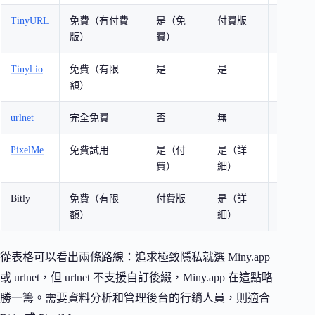
TinyURL
免費（有付費
是（免
付費版
中等
版）
費）
Tinyl.io
免費（有限
是
是
中等
額）
urlnet
完全免費
否
無
極高
PixelMe
免費試用
是（付
是（詳
低
費）
細）
Bitly
免費（有限
付費版
是（詳
低
額）
細）
從表格可以看出兩條路線：追求極致隱私就選 Miny.app
或 urlnet，但 urlnet 不支援自訂後綴，Miny.app 在這點略
勝一籌。需要資料分析和管理後台的行銷人員，則適合