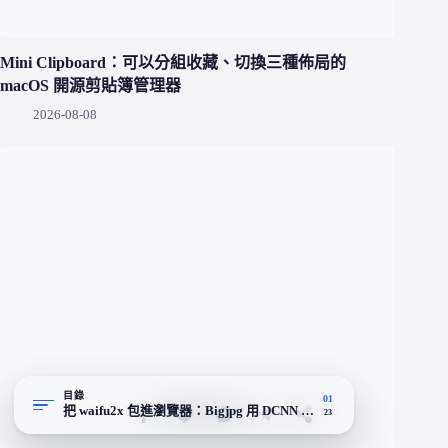
Mini Clipboard：可以分組收藏、切換三種佈局的
macOS 開源剪貼簿管理器
2026-08-08
目錄
01
把 waifu2x 包進瀏覽器：Bigjpg 用 DCNN 把放大做成免安裝
23