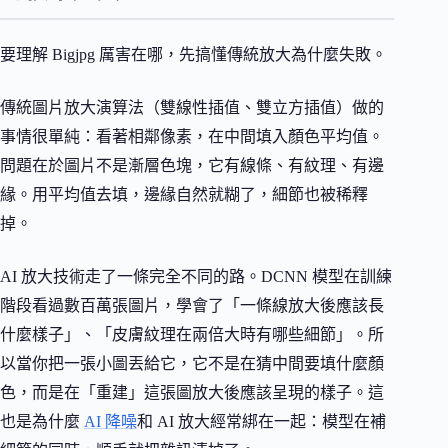
要理解 Bigjpg 厲害在哪，先搞懂傳統放大為什麼失敗。
傳統圖片放大演算法（雙線性插值、雙立方插值）做的
事情很單純：看著相鄰像素，在中間填入顏色平均值。
問題在於圖片不是漸層色塊，它有線條、有紋理、有邊
緣。用平均值去填，邊緣自然就糊了，細節也被稀釋
掉。
AI 放大技術走了一條完全不同的路。DCNN 模型在訓練
階段看過數百萬張圖片，學會了「一條線放大後應該長
什麼樣子」、「皮膚紋理在兩倍大時有哪些細節」。所
以當你把一張小圖丟給它，它不是在猜中間要填什麼顏
色，而是在「重建」這張圖放大後應該呈現的樣子。這
也是為什麼
AI 降噪
和 AI 放大經常綁在一起：模型在補