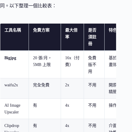
同。以下整理一個比較表：
工具名稱
免費方案
最大倍
是否
特色
率
須註
冊
Bigjpg
20 張/月，
16x（付
免費
基於 waifu
5MB 上限
費）
版不
畫效果出色
用
waifu2x
完全免費
2x
不用
開原始版本
精簡
AI Image
有
4x
不用
操作簡單，
Upscaler
Clipdrop
有
4x
不用
介面精緻，