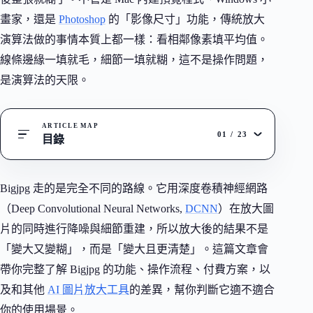
畫家，還是
Photoshop
的「影像尺寸」功能，傳統放大
演算法做的事情本質上都一樣：看相鄰像素填平均值。
線條邊緣一填就毛，細節一填就糊，這不是操作問題，
是演算法的天限。
ARTICLE MAP
01
/
23
目錄
Bigjpg 走的是完全不同的路線。它用深度卷積神經網路
（Deep Convolutional Neural Networks,
DCNN
）在放大圖
片的同時進行降噪與細節重建，所以放大後的結果不是
「變大又變糊」，而是「變大且更清楚」。這篇文章會
帶你完整了解 Bigjpg 的功能、操作流程、付費方案，以
及和其他
AI 圖片放大工具
的差異，幫你判斷它適不適合
你的使用場景。