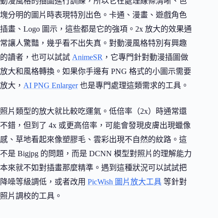
動漫風格的插圖進行訓練，所以它在處理線條清晰、色
塊分明的圖片時表現特別出色。卡通、漫畫、遊戲角色
插畫、Logo 圖示，這些都是它的強項。2x 放大的效果通
常讓人驚豔，幾乎看不出失真。對動漫風格特別有興趣
的讀者，也可以試試
AnimeSR
，它專門針對動漫插圖做
放大和風格轉換。如果你手邊有 PNG 格式的小圖示需要
放大，
AI PNG Enlarger
也是專門處理這類需求的工具。
照片類型的放大就比較吃運氣。低倍率（2x）時通常還
不錯，但到了 4x 或更高倍率，可能會發現皮膚出現蠟像
感、草地看起來像塑膠毛、雲彩出現不自然的紋路。這
不是 Bigjpg 的問題，而是 DCNN 模型對照片的理解能力
本來就不如對插畫那麼精準。遇到這種狀況可以試試把
降噪等級調低，或者改用
PicWish 圖片放大工具
等針對
照片調校的工具。