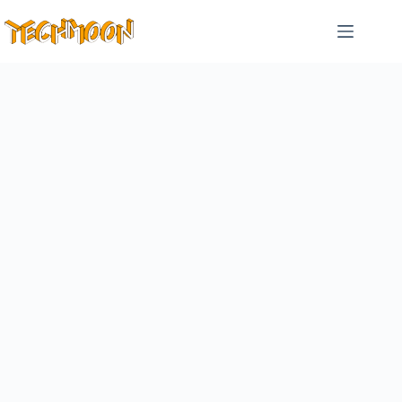
跳
至
主
要
內
容