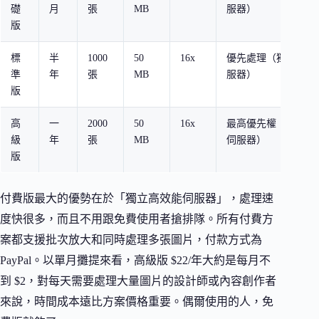
礎
月
張
MB
服器）
版
標
半
1000
50
16x
優先處理（獨立伺
準
年
張
MB
服器）
版
高
一
2000
50
16x
最高優先權（獨立
級
年
張
MB
伺服器）
版
付費版最大的優勢在於「獨立高效能伺服器」，處理速
度快很多，而且不用跟免費使用者搶排隊。所有付費方
案都支援批次放大和同時處理多張圖片，付款方式為
PayPal。以單月攤提來看，高級版 $22/年大約是每月不
到 $2，對每天需要處理大量圖片的設計師或內容創作者
來說，時間成本遠比方案價格重要。偶爾使用的人，免