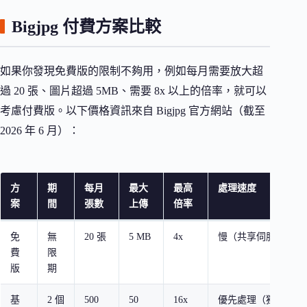
Bigjpg 付費方案比較
如果你發現免費版的限制不夠用，例如每月需要放大超
過 20 張、圖片超過 5MB、需要 8x 以上的倍率，就可以
考慮付費版。以下價格資訊來自 Bigjpg 官方網站（截至
2026 年 6 月）：
方
期
每月
最大
最高
處理速度
案
間
張數
上傳
倍率
免
無
20 張
5 MB
4x
慢（共享伺服器）
費
限
版
期
基
2 個
500
50
16x
優先處理（獨立伺