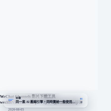
WeChat Channels 影片下載工具
目錄
01
同一套 AI 壓縮引擎，同時賣給一般使用者和開發者
wechatVideoDownload：靠本地代理攔截並解密
18
2026-08-05