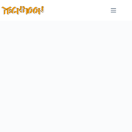
跳
至
主
要
內
容