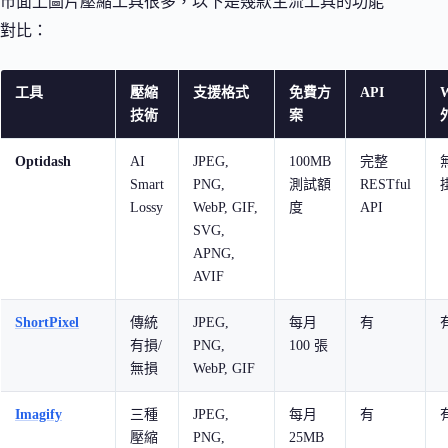
市面上圖片壓縮工具很多，以下是幾款主流工具的功能
對比：
工具
壓縮
支援格式
免費方
API
W
技術
案
Optidash
AI
JPEG,
100MB
完整
Smart
PNG,
測試額
RESTful
Lossy
WebP, GIF,
度
API
SVG,
APNG,
AVIF
ShortPixel
傳統
JPEG,
每月
有
有損/
PNG,
100 張
無損
WebP, GIF
Imagify
三種
JPEG,
每月
有
壓縮
PNG,
25MB