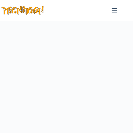
跳
至
主
要
內
容