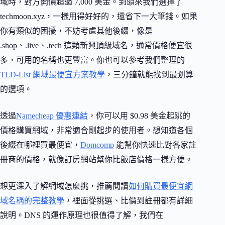
域時，對方開價超過 7,000 美金。到頭來我們選擇了
techmoon.xyz，一樣用得好好的，還省下一大筆錢。如果
你有類似的困擾，不妨考慮其他後綴，像是
.shop、.live、.tech 這類新興頂級域名，通常價格便宜很
多，可用的名稱也更豐富。你也可以參考我們整理的
TLD-List 網域最便宜方案教學
，三分鐘就能找到最划算
的選項。
透過
Namecheap 優惠連結
，你可以用 $0.98 美金起跳的
價格購買網域，非常適合剛起步的使用者。想知道各個
後綴在哪裡買最便宜，
Domcomp
能幫你快速比對各家註
冊商的價格，就像訂房網站幫你比飯店價格一樣方便。
想更深入了解網域怎麼挑，推薦閱讀
如何購買最便宜網
域名稱的完整教學
，裡面從挑選、比價到註冊都有詳細
說明。DNS 的運作原理也很值得了解，我們在