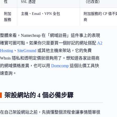
性
SSL 憑證
（已改善）
附加
主機、Email、VPN 全包
附加服務的 CP 值
服務
商
整體來看，Namecheap 在「網域註冊」這件事上的表現
確實可圈可點。如果你只是要買一個好記的網址搭配
A2
Hosting
、
SiteGround
或其他主機來架站，它的免費
Whois 隱私和透明定價就很夠用了。想知道各家註冊商
的網域價格差異，也可以用
Domcomp
這個比價工具快
速查詢。
架設網站的 4 個必備步驟
在自己架設網站之前，先搞懂整個流程會讓事情簡單很