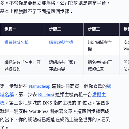
多。不管你是要建立部落格、公司官網還是電商平台，
基本上都脫離不了下面這四個步驟：
步驟一
步驟二
步驟三
步
購買網域名稱
購買虛擬主機
綁定網域與主
安
機
Wo
讓網站有「名字」可
讓網站有「家」
把名字指向正
開
以被找到
存放內容
確的位置
站
第一步就是在
Namecheap
這類註冊商買一個你喜歡的
網
域名稱
，第二步去
Bluehost
這類主機商租一台
虛擬主
機
，第三步把網域的 DNS 指向主機的 IP 位址，第四步
就是一鍵安裝 WordPress 開始寫文章。這四個步驟完成
的當下，你的網站就已經能在網路上被全世界的人看到
了。