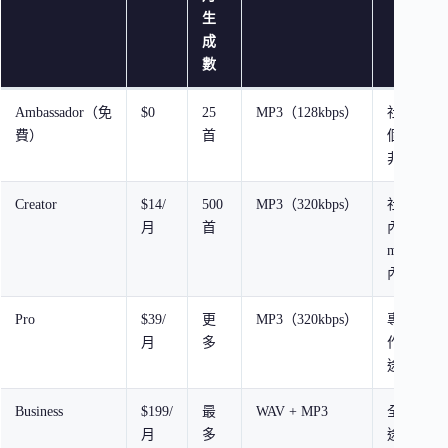
生
成
數
Ambassador（免
$0
25
MP3（128kbps）
社群媒體
費）
首
個人內容
非營利用
Creator
$14/
500
MP3（320kbps）
社群媒體
月
首
內容創作
monetized
內容
Pro
$39/
更
MP3（320kbps）
專業內容
月
多
作＋商業
途
Business
$199/
最
WAV + MP3
全部商業
月
多
途＋廣告