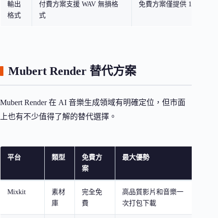
輸出
付費方案支援 WAV 無損格
免費方案僅提供 128kbps M
格式
式
Mubert Render 替代方案
Mubert Render 在 AI 音樂生成領域有明確定位，但市面
上也有不少值得了解的替代選擇。
平台
類型
免費方
最大優勢
適合
案
Mixkit
素材
完全免
高品質影片和音樂一
YouT
庫
費
次打包下載
片創