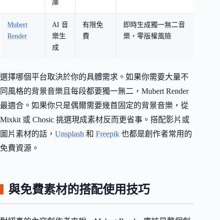
庫
Mubert
AI 音
有限免
即時生成獨一無二音
需要
Render
樂生
費
樂，零版權風險
音樂
成
選擇哪個平台取決於你的具體需求。如果你需要大量不
同風格的背景音樂且每段都要獨一無二，Mubert Render
最適合。如果你只是偶爾需要幾首固定的背景音樂，從
Mixkit 或 Chosic 挑選現成素材反而更省事。搭配影片或
圖片素材的話，
Unsplash
和
Freepik
也都是創作者常用的
免費資源。
與免費素材的搭配使用技巧