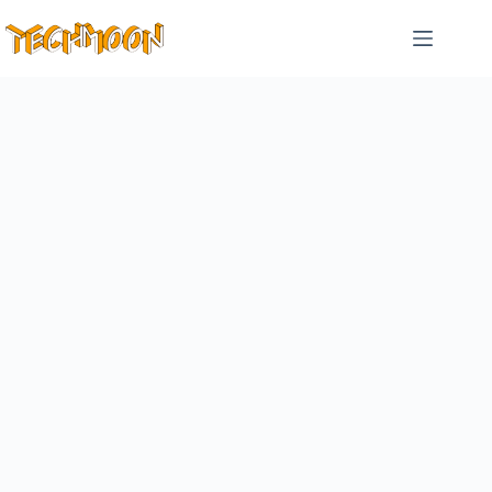
跳
至
主
要
內
容