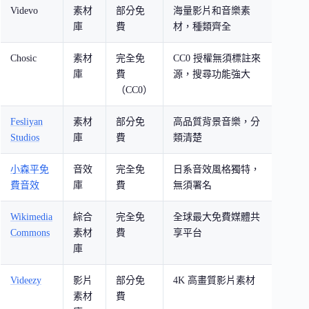
Videvo
素材
部分免
海量影片和音樂素
專業
庫
費
材，種類齊全
Chosic
素材
完全免
CC0 授權無須標註來
Podc
庫
費
源，搜尋功能強大
背景
（CC0）
Fesliyan
素材
部分免
高品質背景音樂，分
商用
Studios
庫
費
類清楚
景音
小森平免
音效
完全免
日系音效風格獨特，
遊戲
費音效
庫
費
無須署名
畫製
Wikimedia
綜合
完全免
全球最大免費媒體共
各類
Commons
素材
費
享平台
庫
Videezy
影片
部分免
4K 高畫質影片素材
專業
素材
費