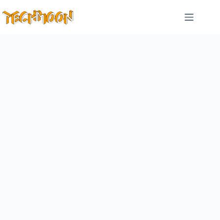
跳
至
主
要
內
容