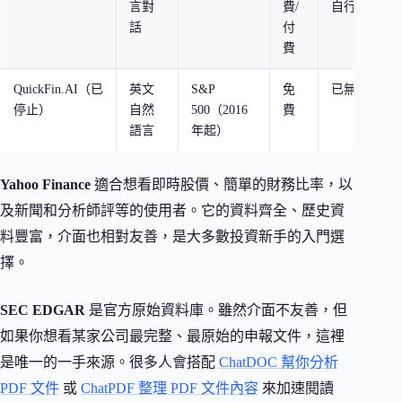
言對
費/
自行驗證資
話
付
費
QuickFin.AI（已
英文
S&P
免
已無法使用
停止）
自然
500（2016
費
語言
年起）
Yahoo Finance
適合想看即時股價、簡單的財務比率，以
及新聞和分析師評等的使用者。它的資料齊全、歷史資
料豐富，介面也相對友善，是大多數投資新手的入門選
擇。
SEC EDGAR
是官方原始資料庫。雖然介面不友善，但
如果你想看某家公司最完整、最原始的申報文件，這裡
是唯一的一手來源。很多人會搭配
ChatDOC 幫你分析
PDF 文件
或
ChatPDF 整理 PDF 文件內容
來加速閱讀