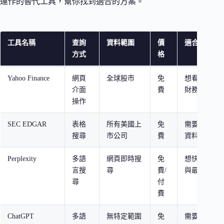
運作的替代工具，幫你找到適合的方案。
工具名稱
查詢
資料範圍
價
適合誰
方式
格
Yahoo Finance
網頁
全球股市
免
想看即時股
介面
費
財務比率的
操作
SEC EDGAR
表格
所有美國上
免
需要最完整
搜尋
市公司
費
資料的人
Perplexity
多語
網頁即時搜
免
想快速取得
言搜
尋
費/
與最新消息
尋
付
費
ChatGPT
多語
無特定範圍
免
需要彈性查