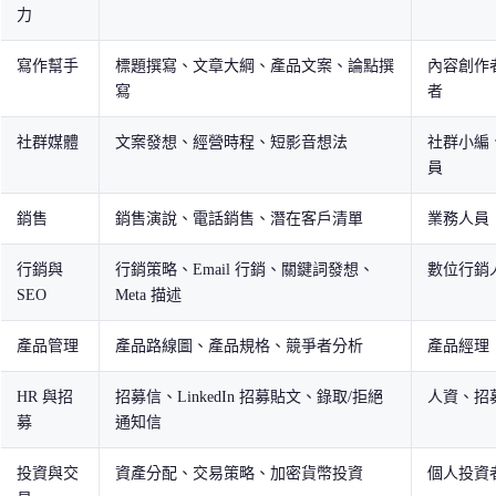
力
寫作幫手
標題撰寫、文章大綱、產品文案、論點撰
內容創作
寫
者
社群媒體
文案發想、經營時程、短影音想法
社群小編
員
銷售
銷售演說、電話銷售、潛在客戶清單
業務人員
行銷與
行銷策略、Email 行銷、關鍵詞發想、
數位行銷
SEO
Meta 描述
產品管理
產品路線圖、產品規格、競爭者分析
產品經理
HR 與招
招募信、LinkedIn 招募貼文、錄取/拒絕
人資、招
募
通知信
投資與交
資產分配、交易策略、加密貨幣投資
個人投資