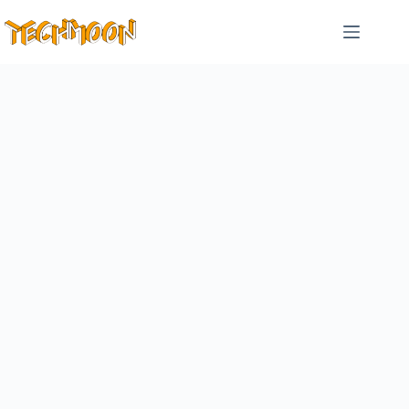
跳
至
主
要
內
容