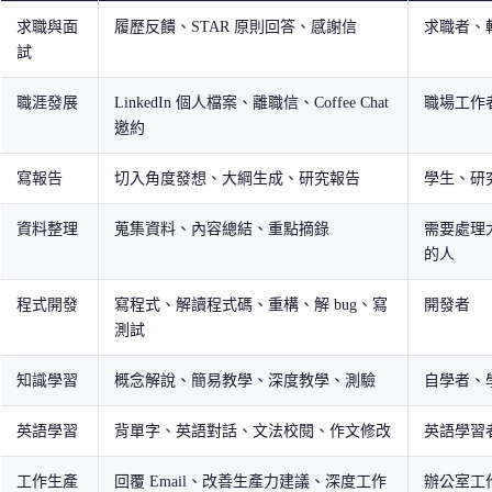
求職與面
履歷反饋、STAR 原則回答、感謝信
求職者、
試
職涯發展
LinkedIn 個人檔案、離職信、Coffee Chat
職場工作
邀約
寫報告
切入角度發想、大綱生成、研究報告
學生、研
資料整理
蒐集資料、內容總結、重點摘錄
需要處理
的人
程式開發
寫程式、解讀程式碼、重構、解 bug、寫
開發者
測試
知識學習
概念解說、簡易教學、深度教學、測驗
自學者、
英語學習
背單字、英語對話、文法校閱、作文修改
英語學習
工作生產
回覆 Email、改善生產力建議、深度工作
辦公室工