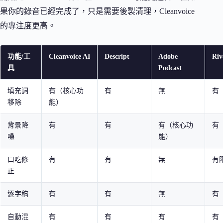
果你的錄音已經完成了，只是需要後製清理，Cleanvoice
的專注度更高。
功能/工
Cleanvoice AI
Descript
Adobe
Riv
具
Podcast
填充詞
有（核心功
有
無
有
移除
能）
背景降
有
有
有（核心功
有
噪
能）
口吃修
有
有
無
有
正
逐字稿
有
有
無
有
自動混
有
有
有
有