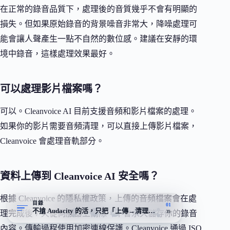
在正常的錄音品質下，處理後的音質幾乎不會有明顯的
損失。但如果原始錄音的背景噪音非常大，降噪處理可
能會讓人聲產生一點不自然的數位感。建議在安靜的環
境中錄音，這樣處理效果最好。
可以處理影片檔案嗎？
可以。Cleanvoice AI 目前支援音頻和影片檔案的處理。
如果你的影片需要音頻清理，可以直接上傳影片檔案，
Cleanvoice 會處理音軌部分。
資料上傳到 Cleanvoice AI 安全嗎？
根據 Cleanvoice 的隱私權政策，上傳的音頻檔案會在處
目錄
01
不搶 Audacity 的活，只把「上傳→清理」這段做到自動化
理完成後 7 天從伺服器上刪除，不會永久儲存你的錄音
35
內容。傳輸過程使用加密連線保護。Cleanvoice 通過 ISO