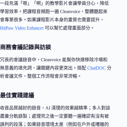
一段充滿「嗯」「啊」的教學影片會讓學員分心，降低
學習效率。把課程音頻跑一遍 Cleanvoice，整體聽起來
會專業很多。如果課程影片本身的畫質也需要提升，
HitPaw Video Enhancer
可以幫忙處理畫面部分。
商務會議記錄與訪談
冗長的會議錄音中，Cleanvoice 能幫你快速移除冷場和
無意義的填充詞，讓關鍵內容更突出。搭配
ChatDOC
分
析會議文件，整個工作流程會非常流暢。
最佳實踐建議
收音品質越好的錄音，AI 清理的效果越精準；多人對談
盡量分軌錄製；處理完之後一定要聽一遍確認有沒有被
誤判的段落；如果錄音環境太差（例如在戶外或嘈雜的