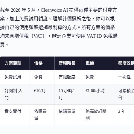
截至 2026 年 5 月，Cleanvoice AI 提供兩種主要的付費方
案，加上免費試用額度。理解計價邏輯之後，你可以根
據自己的使用頻率選擇最划算的方式。所有方案的價格
均未含增值稅（VAT），歐洲企業可使用 VAT ID 免稅購
買。
方案類型
價格
音頻時長
單價
額度效
免費試用
免費
有限額度
免費
一次性
訂閱制 入
€10/月
10 小時/
€1.00/小時
可累積至
門
月
倍
實支實付
依購買
依購買量
略高於訂閱
2 年
量
制