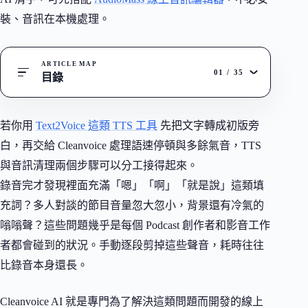
裝、音訊在本機處理。
ARTICLE MAP
01
/
35
目錄
若你用
Text2Voice 這類 TTS 工具
先把文字轉成初版旁
白，再交給 Cleanvoice 處理語速停頓與多餘氣音，TTS
與音訊清理兩個步驟可以分工接得起來。
錄音完才發現裡面充滿「嗯」「啊」「就是說」這類填
充詞？多人對談的節目音量忽大忽小，背景還有冷氣的
嗡嗡聲？這些問題幾乎是每個 Podcast 創作者和影音工作
者都會碰到的狀況。手動逐段剪掉這些聲音，耗時往往
比錄音本身還長。
Cleanvoice AI 就是專門為了解決這類問題而開發的線上