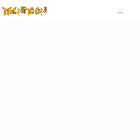
跳
至
主
要
內
容