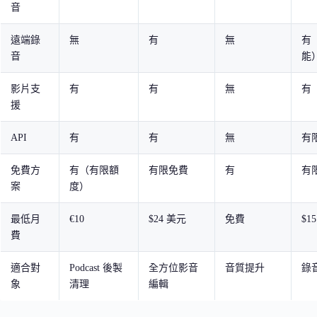
音
遠端錄
無
有
無
有
音
能
影片支
有
有
無
有
援
API
有
有
無
有
免費方
有（有限額
有限免費
有
有
案
度）
最低月
€10
$24 美元
免費
$1
費
適合對
Podcast 後製
全方位影音
音質提升
錄
象
清理
編輯