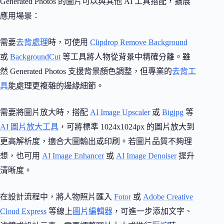
Generated Photos 的圖片可以與其他 AI 工具搭配，擴展
應用場景：
需要
去背處理
時，可使用
Clipdrop Remove Background
或
BackgroundCut
等工具將人物從背景中精確分離。雖
然 Generated Photos 支援背景顏色調整，但專業的
去背工
具
能處理更複雜的邊緣細節。
需要將圖片放大時，搭配
AI Image Upscaler
或
Bigjpg
等
AI 圖片放大工具
，可將標準 1024x1024px 的圖片放大到
更高解析度，適合大圖輸出或印刷。若圖片品質不夠理
想，也可用
AI Image Enhancer
或
AI Image Denoiser
提升
清晰度。
在設計流程中，將人物照片匯入
Fotor
或
Adobe Creative
Cloud Express
等線上
圖片編輯器
，可進一步添加文字、