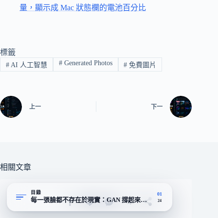
量，顯示成 Mac 狀態欄的電池百分比
標籤
#
Generated Photos
#
AI 人工智慧
#
免費圖片
上一
下一
相關文章
目錄
01
每一張臉都不存在於現實：GAN 撐起來的虛擬人像資料庫
24