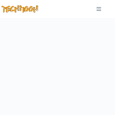
跳
至
主
要
內
容