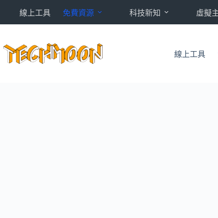
跳
線上工具
免費資源
科技新知
虛擬
至
主
要
內
線上工具
容