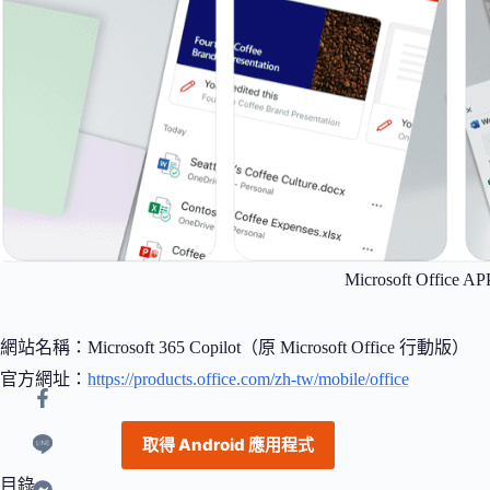
Microsoft Office
網站名稱：Microsoft 365 Copilot（原 Microsoft Office 行動版）
官方網址：
https://products.office.com/zh-tw/mobile/office
取得 Android 應用程式
目錄