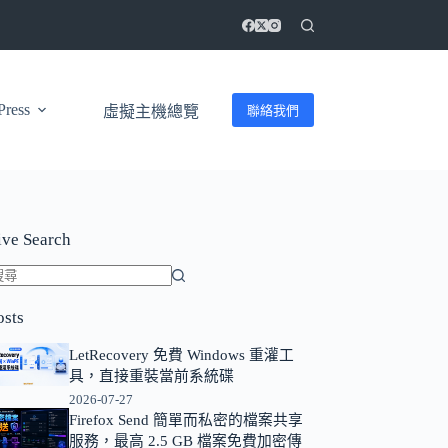
ress
聯絡我們
虛擬主機總覽
ive Search
找
osts
不
到
LetRecovery 免費 Windows 重灌工
符
具，直接重裝當前系統碟
合
2026-07-27
條
Firefox Send 簡單而私密的檔案共享
服務，最高 2.5 GB 檔案免費加密傳
件