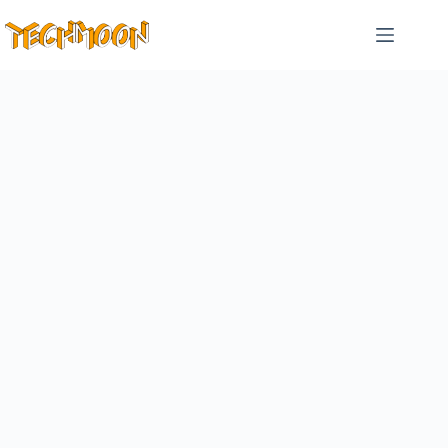
跳
至
主
要
內
容