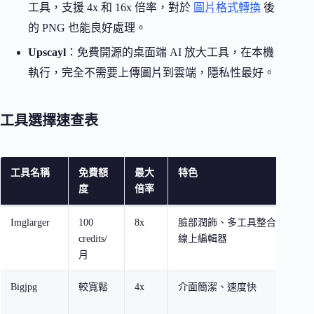
工具，支援 4x 和 16x 倍率，對於
圖片格式轉換
後
的 PNG 也能良好處理。
Upscayl
：免費開源的桌面端 AI 放大工具，在本機
執行，完全不需要上傳圖片到雲端，隱私性最好。
工具選擇速查表
工具名稱
免費額
最大
特色
度
倍率
Imglarger
100
8x
臉部潤飾、多工具整合、
credits/
線上編輯器
月
Bigjpg
較寬鬆
4x
介面簡潔、速度快