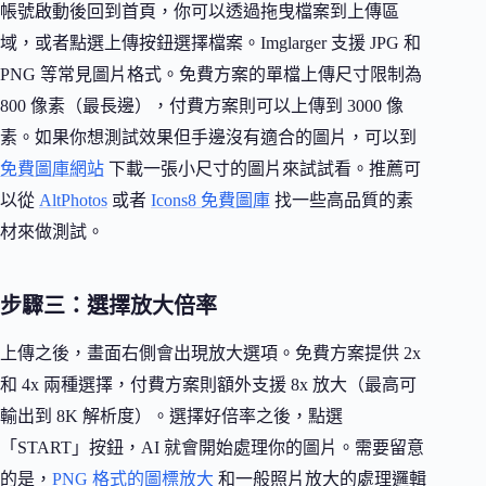
帳號啟動後回到首頁，你可以透過拖曳檔案到上傳區
域，或者點選上傳按鈕選擇檔案。Imglarger 支援 JPG 和
PNG 等常見圖片格式。免費方案的單檔上傳尺寸限制為
800 像素（最長邊），付費方案則可以上傳到 3000 像
素。如果你想測試效果但手邊沒有適合的圖片，可以到
免費圖庫網站
下載一張小尺寸的圖片來試試看。推薦可
以從
AltPhotos
或者
Icons8 免費圖庫
找一些高品質的素
材來做測試。
步驟三：選擇放大倍率
上傳之後，畫面右側會出現放大選項。免費方案提供 2x
和 4x 兩種選擇，付費方案則額外支援 8x 放大（最高可
輸出到 8K 解析度）。選擇好倍率之後，點選
「START」按鈕，AI 就會開始處理你的圖片。需要留意
的是，
PNG 格式的圖標放大
和一般照片放大的處理邏輯