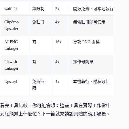
waifu2x
無限制
2x
開源免費、可本地執行
Clipdrop
免註冊
4x
無需註冊即可使用
Upscaler
AI PNG
有
16x
專攻 PNG 圖標
Enlarger
Picwish
有
4x
操作最簡單
Enlarger
Upscayl
免費無
4x
本機執行、隱私最佳
限
看完工具比較，你可能會想：這些工具在實際工作當中
到底能幫上什麼忙？下一節就來談談具體的應用場景。