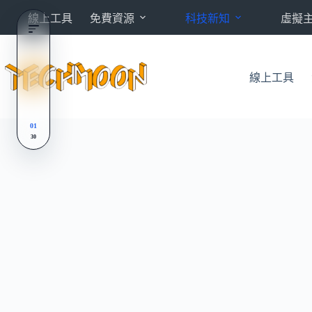
跳
線上工具
免費資源
科技新知
虛擬
至
主
要
內
線上工具
容
01
30