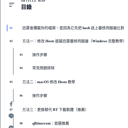
ARTICLE MAP
目錄
迅雷會攔截你的檔案，是因為它先把 hash 送上審核伺服器比對
01
方法一：修改 Hosts 遮蔽迅雷審核伺服器（Windows 完整教學）
02
操作步驟
03
常見問題排除
04
方法二：macOS 修改 Hosts 教學
05
操作步驟
06
方法三：更換替代 BT 下載軟體（推薦）
07
qBittorrent：首選推薦
08