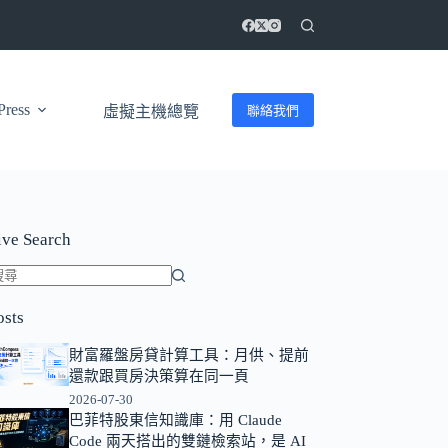
ress
聯絡我們
虛擬主機總覽
ive Search
找
osts
不
到
財富羅盤房貸計算工具：月供、提前
符
還款跟買房決策算在同一頁
合
2026-07-30
條
巴菲特股東信知識庫：用 Claude
Code 兩天搭出的雙鏈檢索站，是 AI
件