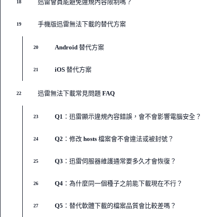
迅雷會員能避免違規內容限制嗎？
18
手機版迅雷無法下載的替代方案
19
Android 替代方案
20
iOS 替代方案
21
迅雷無法下載常見問題 FAQ
22
Q1：迅雷顯示違規內容錯誤，會不會影響電腦安全？
23
Q2：修改 hosts 檔案會不會違法或被封號？
24
Q3：迅雷伺服器維護通常要多久才會恢復？
25
Q4：為什麼同一個種子之前能下載現在不行？
26
Q5：替代軟體下載的檔案品質會比較差嗎？
27