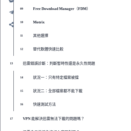
Free Download Manager（FDM）
09
Motrix
10
其他選擇
11
替代軟體快速比較
12
迅雷錯誤診斷：判斷暫時性還是永久性問題
13
狀況一：只有特定檔案被擋
14
狀況二：全部檔案都不能下載
15
快速測試方法
16
VPN 能解決迅雷無法下載的問題嗎？
17