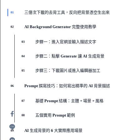
三億次下載的去背工具，反向把背景憑空生出來
01
AI Background Generator 完整使用教學
02
步驟一：進入官網並輸入描述文字
03
步驟二：點擊 Generate 讓 AI 生成背景
04
步驟三：下載圖片或進入編輯器加工
05
Prompt 撰寫技巧：如何寫出精準的 AI 背景描述
06
基礎 Prompt 結構：主體 + 場景 + 風格
07
五個實用 Prompt 範例
08
AI 生成背景的 6 大實際應用場景
09