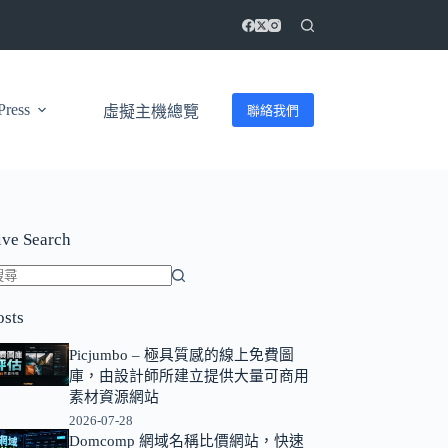
ress
聯絡我們
虛擬主機總覽
ive Search
找
osts
不
到
Picjumbo – 極具質感的線上免費圖
符
庫，由設計師所建立提供大量可商用
合
素材資源網站
條
2026-07-28
Domcomp 網域名稱比價網站，快速
件