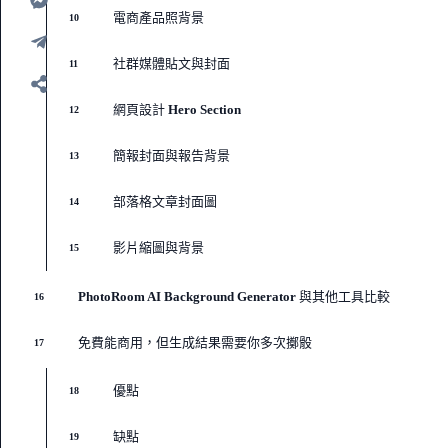
電商產品照背景
10
社群媒體貼文與封面
11
網頁設計 Hero Section
12
簡報封面與報告背景
13
部落格文章封面圖
14
影片縮圖與背景
15
PhotoRoom AI Background Generator 與其他工具比較
16
免費能商用，但生成結果需要你多次擲骰
17
優點
18
缺點
19