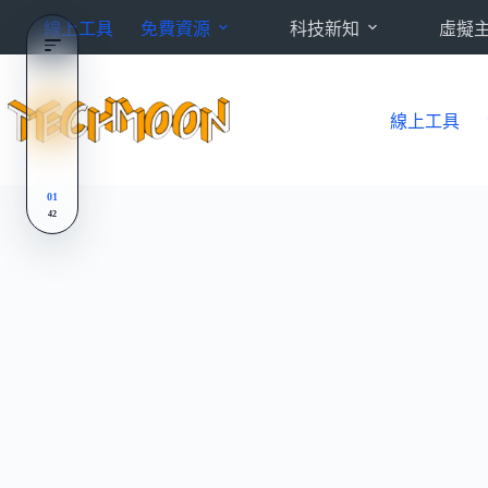
跳
線上工具
免費資源
科技新知
虛擬
至
主
要
內
線上工具
容
01
42