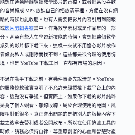
能想在通勤時離線聽教學影片的音檔，或者把某段喜歡
的音樂轉成 MP3 放進自己的播放清單裡，方便在沒有網
路的時候也能收聽。也有人需要把影片內容引用到簡報
或
影片剪輯專案
當中，作為教學素材或是作品集的一部
分。甚至有些人在學習新技能的時候，會想把整個教學
系列的影片都下載下來，這樣一來就不用擔心影片被作
者設為私人或刪除而找不到。這些都是很合理的使用情
境，也是 YouTube 下載工具一直都有市場的原因。
不過在動手下載之前，有幾件事要先說清楚。YouTube
的服務條款確實寫明了不允許未經授權下載平台上的內
容，這點沒有爭議。但實際上，如果你下載的影片純粹
是為了個人觀看、離線收聽，屬於合理使用的範圍，風
險相對低很多。真正會出問題的是把別人的版權內容下
載之後拿去營利或者公開散布。所以在使用這些工具的
時候，請務必保持自律，尊重原創者的心血和智慧財產