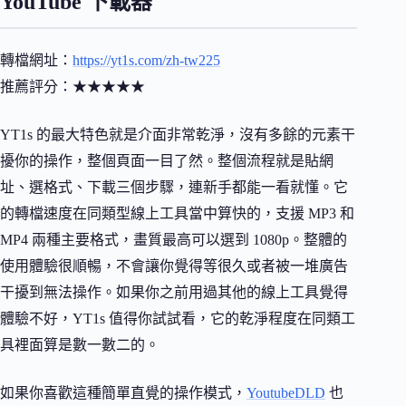
YouTube 下載器
轉檔網址：
https://yt1s.com/zh-tw225
推薦評分：★★★★★
YT1s 的最大特色就是介面非常乾淨，沒有多餘的元素干
擾你的操作，整個頁面一目了然。整個流程就是貼網
址、選格式、下載三個步驟，連新手都能一看就懂。它
的轉檔速度在同類型線上工具當中算快的，支援 MP3 和
MP4 兩種主要格式，畫質最高可以選到 1080p。整體的
使用體驗很順暢，不會讓你覺得等很久或者被一堆廣告
干擾到無法操作。如果你之前用過其他的線上工具覺得
體驗不好，YT1s 值得你試試看，它的乾淨程度在同類工
具裡面算是數一數二的。
如果你喜歡這種簡單直覺的操作模式，
YoutubeDLD
也