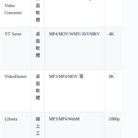
Video
面
次
Converter
軟
限
體
YT Saver
桌
MP4/MOV/WMV/AVI/MKV
4K
3 
面
下
軟
+
體
1/3
長
VideoHunter
桌
MP3/MP4/MOV 等
8K
每
面
3 
軟
/ 
體
高
48
y2meta
線
MP3/MP4/WebM
1080p
無
上
制
工