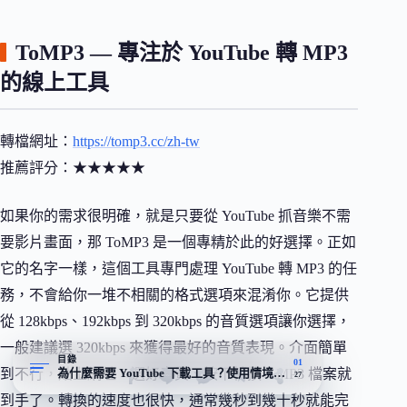
ToMP3 — 專注於 YouTube 轉 MP3
的線上工具
轉檔網址：
https://tomp3.cc/zh-tw
推薦評分：★★★★★
如果你的需求很明確，就是只要從 YouTube 抓音樂不需
要影片畫面，那 ToMP3 是一個專精於此的好選擇。正如
它的名字一樣，這個工具專門處理 YouTube 轉 MP3 的任
務，不會給你一堆不相關的格式選項來混淆你。它提供
從 128kbps、192kbps 到 320kbps 的音質選項讓你選擇，
一般建議選 320kbps 來獲得最好的音質表現。介面簡單
目錄
01
為什麼需要 YouTube 下載工具？使用情境與法律注意事項
到不行，貼上網址、選好音質、按下轉換，MP3 檔案就
27
到手了。轉換的速度也很快，通常幾秒到幾十秒就能完