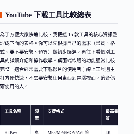
YouTube 下載工具比較總表
為了方便大家快速比較，我把這 15 款工具的核心資訊整
理成下面的表格。你可以先根據自己的需求（畫質、格
式、要不要安裝、預算）做初步篩選，再往下看個別工
具的詳細介紹和操作教學。桌面端軟體的功能通常比較
完整，適合經常需要下載影片的使用者；線上工具則主
打方便快速，不需要安裝任何東西到電腦裡面，適合偶
爾使用的人。
工具名稱
類
支援格式
最高畫
免
型
質
限
HitPaw
桌
MP3/MP4/MOV/AVI 等
4K
下