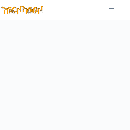
跳
至
主
要
內
容