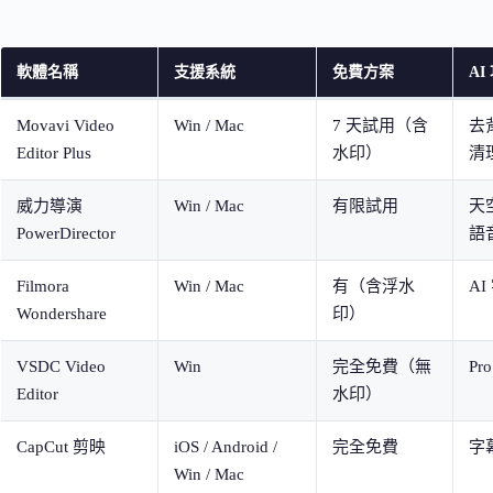
軟體名稱
支援系統
免費方案
AI
Movavi Video
Win / Mac
7 天試用（含
去
Editor Plus
水印）
清
威力導演
Win / Mac
有限試用
天
PowerDirector
語
Filmora
Win / Mac
有（含浮水
AI
Wondershare
印）
VSDC Video
Win
完全免費（無
Pr
Editor
水印）
CapCut 剪映
iOS / Android /
完全免費
字
Win / Mac