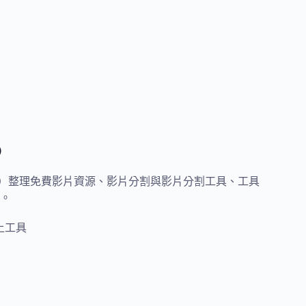
）
整比較）整理免費影片資源、影片分割與影片分割工具、工具
。
上工具