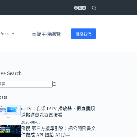
ress
聯絡我們
虛擬主機總覽
ive Search
找
osts
不
到
neTV：自架 IPTV 播放器，把直播頻
符
道搬進瀏覽器直接看
合
2026-08-05
條
飛搜 第三方搜尋引擎：把公開飛書文
件做成 API 餵給 AI 助手
件