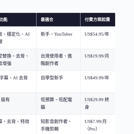
 功能
最適合
付費方案起價
背、穩定化、AI
新手、YouTuber
US$54.95/年
理
空替換、去背、
台灣使用者、進
US$19.99/月
音增強
階創作者
 字幕、AI 去背
自學型新手
US$49.99/年
o 版有
低預算、低配電
US$29.99 終
腦
身
幕、去背、特效
短影音創作者、
US$7.99/月
手機剪輯
（Pro）