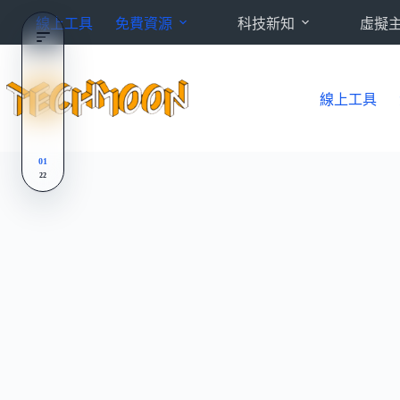
跳
線上工具
免費資源
科技新知
虛擬
至
主
要
內
線上工具
容
01
22