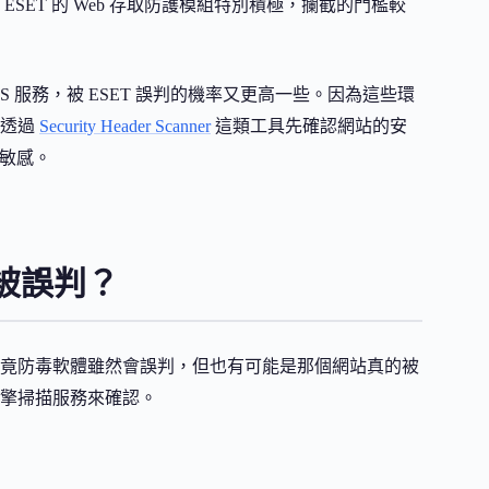
ET 的 Web 存取防護模組特別積極，攔截的門檻較
NS 服務，被 ESET 誤判的機率又更高一些。因為這些環
候透過
Security Header Scanner
這類工具先確認網站的安
太敏感。
被誤判？
竟防毒軟體雖然會誤判，但也有可能是那個網站真的被
擎掃描服務來確認。