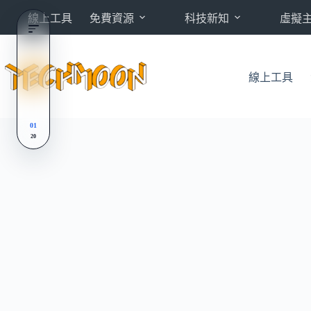
跳
線上工具
免費資源
科技新知
虛擬
至
主
要
內
線上工具
容
01
20