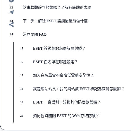
防毒軟體誤判頻繁嗎？了解各廠牌的表現
12
下一步：解除 ESET 誤鎖後還能做什麼
13
常見問題 FAQ
14
ESET 誤鎖網站怎麼解除封鎖？
15
ESET 白名單在哪裡設定？
16
加入白名單會不會降低電腦安全性？
17
我是網站站長，我的網站被 ESET 標記為威脅怎麼辦？
18
ESET 一直誤判，該換其他防毒軟體嗎？
19
如何暫時關閉 ESET 的 Web 存取防護？
20