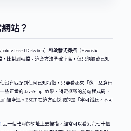
正常網站？
nature-based Detection）和
啟發式掃描
（Heuristic
徵建檔，比對到就擋。這套方法準確率高，但只能攔截已知
使沒有匹配到任何已知特徵，只要看起來「像」惡意行
的 JavaScript 效果、特定框架的前端程式碼、
 段而被牽連。ESET 在這方面採取的是「寧可錯殺，不可
l
丟一個乾淨的網址上去掃描，經常可以看到六七十個