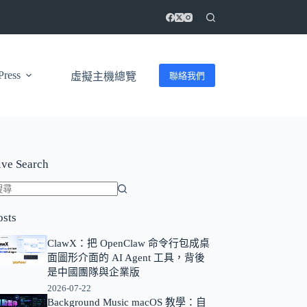
ress
聯絡我們
虛擬主機總覽
ive Search
找
osts
不
到
ClawX：把 OpenClaw 命令行包成桌
符
面圖形介面的 AI Agent 工具，背後
合
是中國團隊與企業版
條
2026-07-22
Background Music macOS 教學：自
件