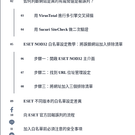
如何判斷網站是真的有威脅還是被誤判？
02
用 VirusTotal 進行多引擎交叉掃描
03
用 Sucuri SiteCheck 做二次驗證
04
ESET NOD32 白名單設定教學：將誤鎖網站加入排除清單
05
步驟一：開啟 ESET NOD32 主介面
06
步驟二：找到 URL 位址管理設定
07
步驟三：將網址加入三個排除清單
08
ESET 不同版本的白名單設定差異
09
向 ESET 官方回報誤判的流程
10
加入白名單前必須注意的安全事項
11