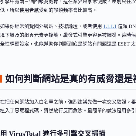
引擎中有兩三個回報為威脅，這在業界是家常便飯。差別只在於 ES
低，所以使用者感受到的誤鎖頻率會比較高。
如果你經常瀏覽國外網站、技術論壇，或者使用
1.1.1.1
這類 D
境下觸及的網頁元素更複雜，啟發式引擎更容易被觸發。這時
全性標頭設定，也能幫助你判斷到底是網站有問題還是 ESET 
如何判斷網站是真的有威脅還是
在把任何網站加入白名單之前，強烈建議先做一次交叉驗證。畢
植入了惡意程式碼，貿然放行反而危險。最簡單的做法是用多引
用 VirusTotal 進行多引擎交叉掃描