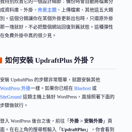
我特別欣賞它的一個設計細節：備份時會自動將檔案分
成資料庫、外掛、
佈景主題
、上傳檔案、其他這五大類
別。這個分類讓你在某個外掛更新出包時，只還原外掛
那一塊就好，不必把整個網站回復到舊狀態。這種彈性
在免費外掛中真的很少見。
如何安裝 UpdraftPlus 外掛？
安裝 UpdraftPlus 的步驟非常簡單，就跟安裝其他
WordPress 外掛
一樣。如果你已經在
Bluehost
或
SiteGround
這類主機上裝好 WordPress，直接照著下面的
步驟做就行。
登入 WordPress 後台之後，前往「
外掛 > 安裝外掛
」頁
面。在右上角的搜尋框輸入「
UpdraftPlus
」，你會看到