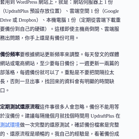
套用到 WordPress 網站上，就是：網站伺服器上 1 份
（UpdraftPlus 預設存放位置）、雲端空間 1 份（Google
Drive 或 Dropbox）、本機電腦 1 份（定期從雲端下載重
要備份到自己的硬碟）。這樣即使主機商倒閉、雲端服
務出問題，你手上還是有備份可用。
備份頻率
要根據網站更新頻率來調整。每天發文的媒體
網站或電商網站，至少要每日備份；一週更新一兩篇的
部落格，每週備份就可以了。重點是不要把間隔拉太
長，否則一旦出事，找回來的資料會有明顯的時間缺
口。
定期測試還原流程
這件事很多人會忽略。備份不能用等
於沒備份。建議每隔幾個月就找個時間用 UpdraftPlus 在
測試環境
做一次完整的還原測試，確認備份檔案是完整
的、還原流程是順暢的。我自己的經驗是，看著備份成