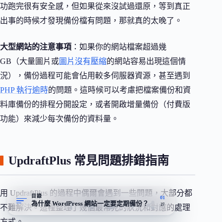
功跑完很有安全感，但如果從來沒試過還原，等到真正
出事的時候才發現備份檔有問題，那就真的太晚了。
大型網站的注意事項
：如果你的網站檔案超過幾
GB（大量圖片或
圖片沒有壓縮
的網站容易出現這個情
況），備份過程可能會佔用較多伺服器資源，甚至遇到
PHP 執行逾時
的問題。這時候可以考慮把檔案備份和資
料庫備份的排程分開設定，或者開啟增量備份（付費版
功能）來減少每次備份的資料量。
UpdraftPlus 常見問題排錯指南
用 UpdraftPlus 的過程中偶爾會遇到一些問題，大部分都
目錄
01
為什麼 WordPress 網站一定要定期備份？
27
不難解決。這裡整理了幾個最常見的狀況和對應的處理
方式。