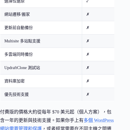
選擇性還原
✓
✓
網站遷移/搬家
✗
✓
更新前自動備份
✗
✓
Multisite 多站點支援
✗
✓
多雲端同時備份
✗
✓
UpdraftClone 測試站
✗
✓
資料庫加密
✗
✓
優先技術支援
✗
✓
付費版的價格大約從每年 $70 美元起（個人方案），包
含一年的更新與技術支援。如果你手上有
多個 WordPress
網站需要管理和保護
，或者經常需要在不同主機之間遷