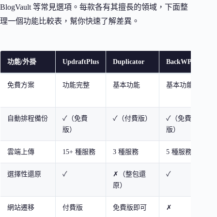
BlogVault 等常見選項。每款各有其擅長的領域，下面整
理一個功能比較表，幫你快速了解差異。
功能/外掛
UpdraftPlus
Duplicator
BackWPup
B
免費方案
功能完整
基本功能
基本功能
自動排程備份
✓（免費
✓（付費版）
✓（免費
版）
版）
雲端上傳
15+ 種服務
3 種服務
5 種服務
選擇性還原
✓
✗（整包還
✓
原）
網站遷移
付費版
免費版即可
✗