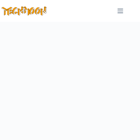
跳
至
主
要
內
容