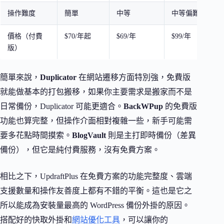
操作難度
簡單
中等
中等偏難
價格（付費
$70/年起
$69/年
$99/年
版）
簡單來說，
Duplicator
在網站遷移方面特別強，免費版
就能做基本的打包搬移，如果你主要需求是搬家而不是
日常備份，Duplicator 可能更適合。
BackWPup
的免費版
功能也算完整，但操作介面相對複雜一些，新手可能需
要多花點時間摸索。
BlogVault
則是主打即時備份（差異
備份），但它是純付費服務，沒有免費方案。
相比之下，UpdraftPlus 在免費方案的功能完整度、雲端
支援數量和操作友善度上都有不錯的平衡。這也是它之
所以能成為安裝量最高的 WordPress 備份外掛的原因。
搭配好的快取外掛和
網站優化工具
，可以讓你的