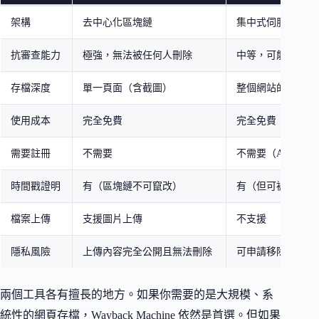
架構
去中心化區塊鏈
集中式伺服器
抗審查能力
極強，無法被任何人刪除
中等，可能因法律
存檔深度
單一頁面（含截圖）
整個網站的歷史版
使用成本
完全免費
完全免費
需要註冊
不需要
不需要（API 功
時間戳證明
有（區塊鏈不可竄改）
有（但可被竄改）
檔案上傳
支援圖片上傳
不支援
隱私風險
上傳內容完全公開且無法刪除
可申請移除特定存
兩個工具各有擅長的地方。如果你需要的是大規模、系
統性的網頁存檔，Wayback Machine 依然是首選。但如果