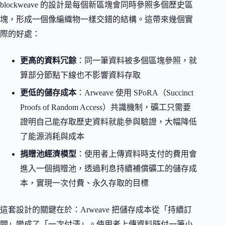
blockweave 的設計是每個新區塊會同時參照多個歷史區
塊，形成一個像編織物一樣交錯的結構。這帶來幾個實
際的好處：
更高的資料冗餘
：同一筆資料被多個區塊參照，就
算部分節點下線也不影響資料存取
更低的儲存成本
：Arweave 使用 SPoRA（Succinct
Proofs of Random Access）共識機制，礦工只需要
證明自己能存取歷史資料就能參與驗證，大幅降低
了能源消耗與成本
捐贈池經濟模型
：使用者上傳資料時支付的費用會
進入一個捐贈池，透過利息持續補償礦工的儲存成
本，實現一次付費、永久存取的目標
這套設計的關鍵在於：Arweave 把儲存成本從「持續訂
閱」變成了「一次付清」。使用者上傳資料時付一筆小