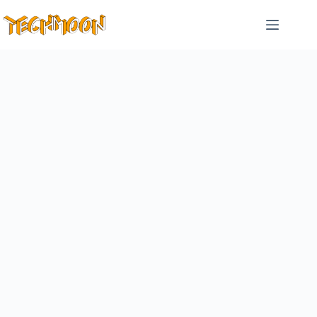
跳
至
主
要
內
容