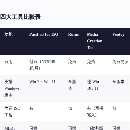
四大工具比較表
功能
PassFab for ISO
Rufus
Media
Ventoy
Creation
Tool
費用
付費（NT$149
免費
免費
免費開源
起/月）
支援
Win 7 ~ Win 11
全版
僅 Win
全版本
Windows
本
10 / 11
版本
內建 ISO
有
無
有（直接
無
下載
寫入）
MBR /
可選
可選
自動判斷
可選