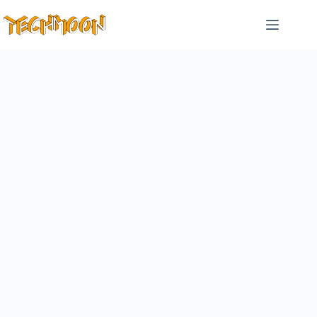
跳
至
主
要
內
容