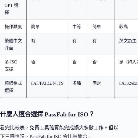
GPT 選
擇
操作難度
簡單
中等
簡單
較高
繁體中文
有
有
有
英文為主
介面
多 ISO
否
否
否
是（拖入
支援
燒錄格式
FAT/FAT32/NTFS
多種
固定
FAT32/ex
選擇
什麼人適合選擇 PassFab for ISO？
看完比較表，免費工具確實能完成絕大多數工作。但以
下三種情況，PassFab for ISO 會比較適合：