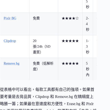
5
秒
Pixlr BG
免費
★★★★☆
2-
否
整
4
秒
Clipdrop
20
★★★★★
1-
否
張/24h（SD
3
可
畫質）
秒
Remove.bg
免費（低解析
★★★★★
5
是
度）
秒
具
內
從表格中可以看出，每款工具都有自己的強項。如果首
要考量是去背品質，Clipdrop 和 Remove.bg 在精細度上
略勝一籌；如果最在意速度和方便性，Erase.bg 和 Pixlr