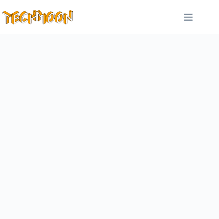
跳
至
主
要
內
容