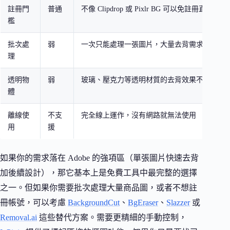
註冊門
普通
不像 Clipdrop 或 Pixlr BG 可以免註冊直接使用
檻
批次處
弱
一次只能處理一張圖片，大量去背需求效率較
理
透明物
弱
玻璃、壓克力等透明材質的去背效果不理想
體
離線使
不支
完全線上運作，沒有網路就無法使用
用
援
如果你的需求落在 Adobe 的強項區（單張圖片快速去背
加後續設計），那它基本上是免費工具中最完整的選擇
之一。但如果你需要批次處理大量商品圖，或者不想註
冊帳號，可以考慮
BackgroundCut
、
BgEraser
、
Slazzer
或
Removal.ai
這些替代方案。需要更精細的手動控制，