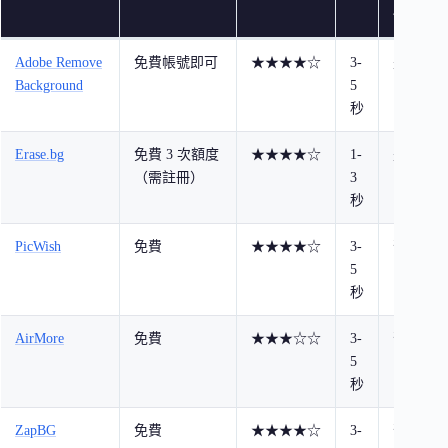
冊
Adobe Remove
免費帳號即可
★★★★☆
3-
是
整
Background
5
E
秒
Erase.bg
免費 3 次額度
★★★★☆
1-
是
（需註冊）
3
理
秒
PicWish
免費
★★★★☆
3-
否
5
秒
AirMore
免費
★★★☆☆
3-
否
5
秒
ZapBG
免費
★★★★☆
3-
否