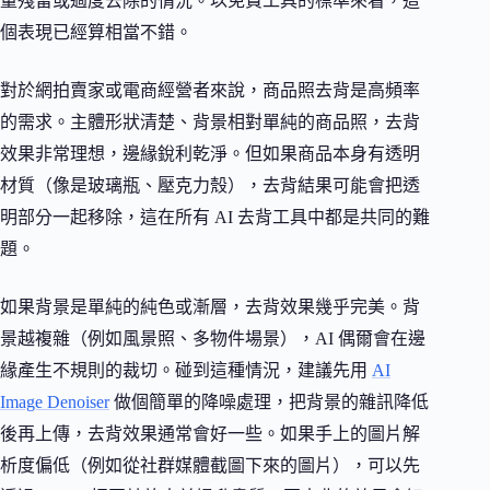
量殘留或過度去除的情況。以免費工具的標準來看，這
個表現已經算相當不錯。
對於網拍賣家或電商經營者來說，商品照去背是高頻率
的需求。主體形狀清楚、背景相對單純的商品照，去背
效果非常理想，邊緣銳利乾淨。但如果商品本身有透明
材質（像是玻璃瓶、壓克力殼），去背結果可能會把透
明部分一起移除，這在所有 AI 去背工具中都是共同的難
題。
如果背景是單純的純色或漸層，去背效果幾乎完美。背
景越複雜（例如風景照、多物件場景），AI 偶爾會在邊
緣產生不規則的裁切。碰到這種情況，建議先用
AI
Image Denoiser
做個簡單的降噪處理，把背景的雜訊降低
後再上傳，去背效果通常會好一些。如果手上的圖片解
析度偏低（例如從社群媒體截圖下來的圖片），可以先