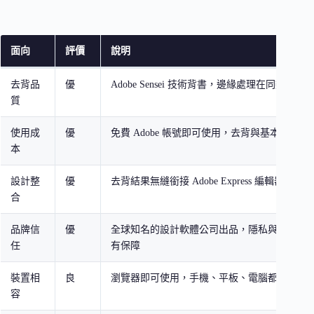
面向
評價
說明
去背品
優
Adobe Sensei 技術背書，邊緣處理在同類工
質
使用成
優
免費 Adobe 帳號即可使用，去背與基本編輯都
本
設計整
優
去背結果無縫銜接 Adobe Express 編輯器，
合
品牌信
優
全球知名的設計軟體公司出品，隱私與資料安
任
有保障
裝置相
良
瀏覽器即可使用，手機、平板、電腦都能操作
容