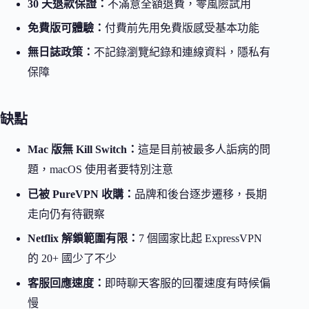
30 天退款保證：
不滿意全額退費，零風險試用
免費版可體驗：
付費前先用免費版感受基本功能
無日誌政策：
不記錄瀏覽紀錄和連線資料，隱私有
保障
缺點
Mac 版無 Kill Switch：
這是目前被最多人詬病的問
題，macOS 使用者要特別注意
已被 PureVPN 收購：
品牌和後台逐步遷移，長期
走向仍有待觀察
Netflix 解鎖範圍有限：
7 個國家比起 ExpressVPN
的 20+ 國少了不少
客服回應速度：
即時聊天客服的回覆速度有時候偏
慢