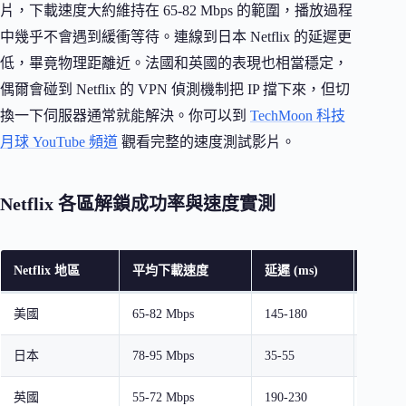
片，下載速度大約維持在 65-82 Mbps 的範圍，播放過程
中幾乎不會遇到緩衝等待。連線到日本 Netflix 的延遲更
低，畢竟物理距離近。法國和英國的表現也相當穩定，
偶爾會碰到 Netflix 的 VPN 偵測機制把 IP 擋下來，但切
換一下伺服器通常就能解決。你可以到
TechMoon 科技
月球 YouTube 頻道
觀看完整的速度測試影片。
Netflix 各區解鎖成功率與速度實測
Netflix 地區
平均下載速度
延遲 (ms)
解鎖穩
美國
65-82 Mbps
145-180
穩定
日本
78-95 Mbps
35-55
非常穩
英國
55-72 Mbps
190-230
穩定