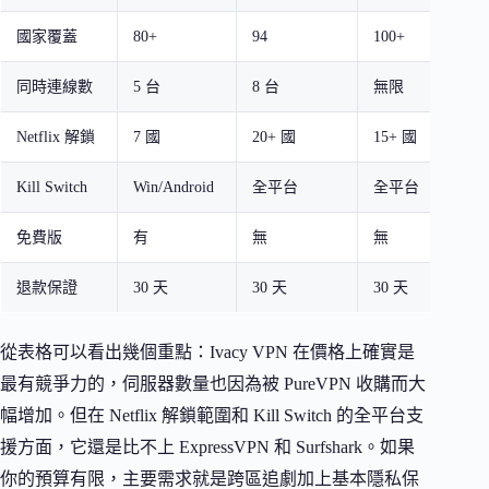
國家覆蓋
80+
94
100+
6
同時連線數
5 台
8 台
無限
6
Netflix 解鎖
7 國
20+ 國
15+ 國
1
Kill Switch
Win/Android
全平台
全平台
免費版
有
無
無
退款保證
30 天
30 天
30 天
3
從表格可以看出幾個重點：Ivacy VPN 在價格上確實是
最有競爭力的，伺服器數量也因為被 PureVPN 收購而大
幅增加。但在 Netflix 解鎖範圍和 Kill Switch 的全平台支
援方面，它還是比不上 ExpressVPN 和 Surfshark。如果
你的預算有限，主要需求就是跨區追劇加上基本隱私保