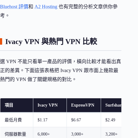
Bluehost 評價
和
A2 Hosting
也有完整的分析文章供你參
考。
Ivacy VPN 與熱門 VPN 比較
選 VPN 不能只看單一產品的評價，橫向比較才能看出真
正的差異。下面這張表格把 Ivacy VPN 跟市面上幾款最
熱門的 VPN 做了關鍵規格的對比。
項目
Ivacy VPN
ExpressVPN
Surfshark
N
最低月費
$1.17
$6.67
$2.49
$
伺服器數量
6,000+
3,000+
3,200+
5