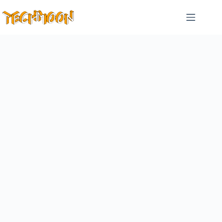
跳
至
主
要
內
容