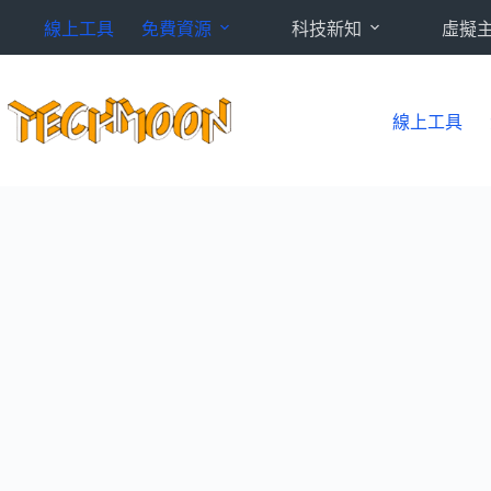
跳
線上工具
免費資源
科技新知
虛擬
至
主
要
內
線上工具
容