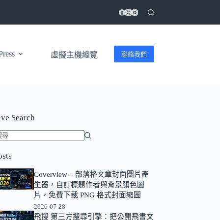
ress
聯絡我們
虛擬主機總覽
ive Search
找
osts
不
到
Coverview – 部落格文章封面圖片產
符
生器，自訂標題作者與背景顏色圖
合
片，免費下載 PNG 格式封面縮圖
條
2026-07-28
飛搜 第三方搜尋引擎：把公開飛書文
件