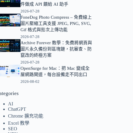
件做成 API 餵給 AI 助手
的
2026-07-28
結
FoneDog Photo Compress – 免費線上
果
圖片壓縮工具支援 JPEG, PNG, SVG,
Gif 格式與批次上傳功能
2026-07-28
Archive Forever 教學：免費將網頁與
圖片永久備份到區塊鏈，抗審查、防
竄改的終極方案
2026-07-28
OpenSurge for Mac：把 Mac 變成全
屋網路閘道，每台設備走不同出口
2026-08-02
ategories
AI
ChatGPT
Chrome 擴充功能
Excel 教學
SEO