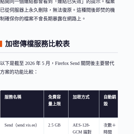
點開同一個連結都會看到「連結已失效」的提示。檔案
已從伺服器上永久刪除，無法復原。這種閱後即焚的機
制確保你的檔案不會長期暴露在網路上。
加密傳檔服務比較表
以下是截至 2026 年 5 月，Firefox Send 關閉後主要替代
方案的功能比較：
服務名稱
免費容
加密方式
自動銷
需註
量上限
毀
Send（send.vis.ee）
2.5 GB
AES-128-
次數＋
否
GCM 端對
時間