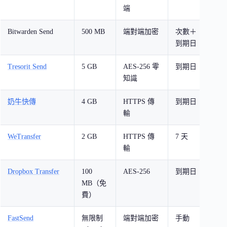
端
Bitwarden Send
500 MB
端對端加密
次數＋
是（
到期日
件者
Tresorit Send
5 GB
AES-256 零
到期日
否
知識
奶牛快傳
4 GB
HTTPS 傳
到期日
否
輸
WeTransfer
2 GB
HTTPS 傳
7 天
否
輸
Dropbox Transfer
100
AES-256
到期日
是
MB（免
費）
FastSend
無限制
端對端加密
手動
否