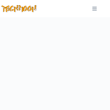
跳
至
主
要
內
容