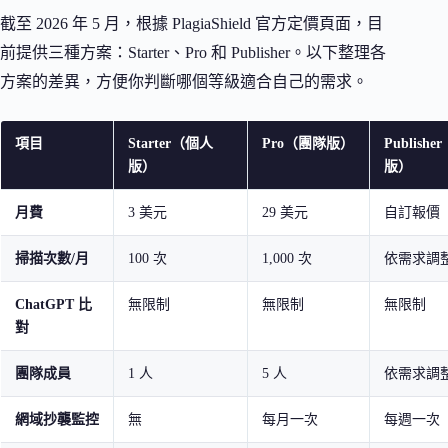
截至 2026 年 5 月，根據 PlagiaShield 官方定價頁面，目
前提供三種方案：Starter、Pro 和 Publisher。以下整理各
方案的差異，方便你判斷哪個等級適合自己的需求。
項目
Starter（個人
Pro（團隊版）
Publish
版）
版）
月費
3 美元
29 美元
自訂報價
掃描次數/月
100 次
1,000 次
依需求調
ChatGPT 比
無限制
無限制
無限制
對
團隊成員
1 人
5 人
依需求調
網域抄襲監控
無
每月一次
每週一次