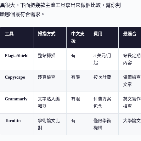
異很大。下面把幾款主流工具拿出來做個比較，幫你判
斷哪個最符合需求。
工具
掃描方式
中文支
費用
最適合
援
PlagiaShield
整站掃描
有
3 美元/月
站長定期
起
內容
Copyscape
逐頁檢查
有限
按次計費
偶爾檢查
文章
Grammarly
文字貼入編
有限
付費方案
英文寫作
輯器
包含
檢查
Turnitin
學術論文比
有
僅限學術
大學論文
對
機構