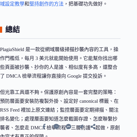
域設定教學
和
堅持創作的方法
，把基礎功先做好。
總結
PlagiaShield 是一款從網域層級掃描抄襲內容的工具，操
作門檻低，每月 3 美元就能開始使用。它能幫你找出哪
些頁面被抄襲、抄你的人是誰、相似度有多高，還整合
了 DMCA 檢舉流程讓你直接向 Google 提交投訴。
但光靠工具還不夠。保護原創內容是一套完整的策略：
預防層面要安裝防複製外掛、設定好 canonical 標籤、在
RSS Feed 裡加上原文連結；監控層面要定期掃描、關注
排名變化；處理層面要知道怎麼截圖存證、怎麼聯繫抄
襲者、怎麼走 DMCA 檢舉流程。三層防護一起做，原創
內容才有真正的保障。