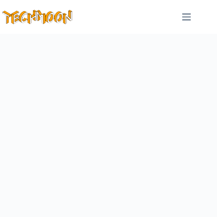
跳
至
主
要
內
容