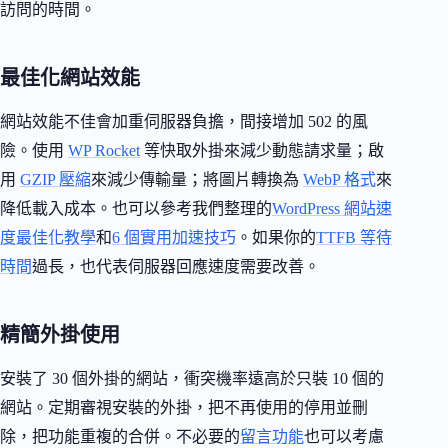
訪問的時間。
最佳化網站效能
網站效能不佳會加重伺服器負擔，間接增加 502 的風
險。使用
WP Rocket
等快取外掛來減少動態請求量；啟
用
GZIP 壓縮
來減少傳輸量；將圖片轉換為
WebP 格式
來
降低載入成本。也可以參考我們整理的
WordPress 網站速
度最佳化教學
和
6 個實用加速技巧
。如果你的
TTFB 等待
時間
過長，也代表伺服器回應速度需要改善。
精簡外掛使用
安裝了 30 個外掛的網站，衝突機率遠高於只裝 10 個的
網站。定期審視安裝的外掛，把不再使用的停用並刪
除，把功能重複的合併。不必要的
留言功能
也可以考慮