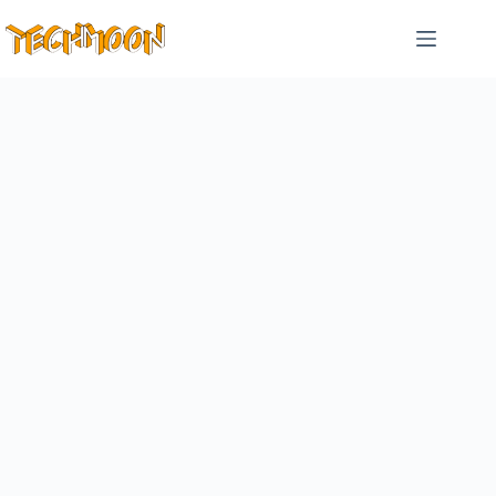
跳
至
主
要
內
容