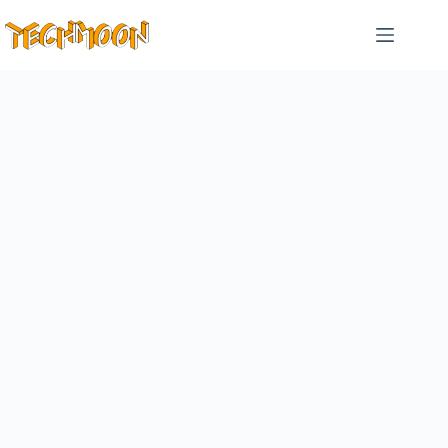
跳
至
主
要
內
容