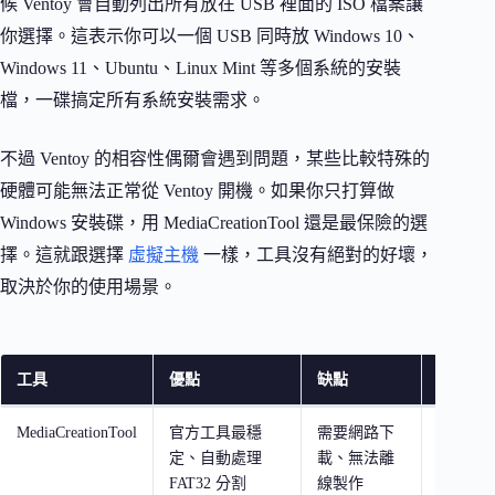
候 Ventoy 會自動列出所有放在 USB 裡面的 ISO 檔案讓
你選擇。這表示你可以一個 USB 同時放 Windows 10、
Windows 11、Ubuntu、Linux Mint 等多個系統的安裝
檔，一碟搞定所有系統安裝需求。
不過 Ventoy 的相容性偶爾會遇到問題，某些比較特殊的
硬體可能無法正常從 Ventoy 開機。如果你只打算做
Windows 安裝碟，用 MediaCreationTool 還是最保險的選
擇。這就跟選擇
虛擬主機
一樣，工具沒有絕對的好壞，
取決於你的使用場景。
工具
優點
缺點
適合誰
MediaCreationTool
官方工具最穩
需要網路下
一般使
定、自動處理
載、無法離
想做一
FAT32 分割
線製作
Windo