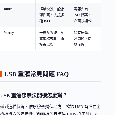
Rufus
輕量快速、設定
需要先有
進階使
彈性高、支援多
ISO 檔案、
要自訂
種 ISO
介面較複雜
置
Ventoy
一碟多系統、免
偶有硬體相
常幫人
重複格式化、直
容問題、開
技術人
接丟 ISO
機較慢
統需求
USB 重灌常見問題 FAQ
USB 重灌碟無法開機怎麼辦？
碰到這種狀況，依序檢查幾個地方。確認 USB 有插在主
機板後方的連接埠（前面板的有時候 BIOS 抓不到）。