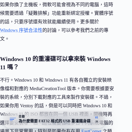
如果你換了主機板，微軟可能會視為不同的電腦，這時
候需要透過「疑難排解」功能重新綁定授權。實體序號
的話，只要序號還有效就能繼續使用。更多關於
Windows 序號合法性
的討論，可以參考我們之前的專
文。
Windows 10 的重灌碟可以拿來裝 Windows
11 嗎？
不行。Windows 10 和 Windows 11 有各自獨立的安裝映
像檔和對應的 MediaCreationTool 版本。你需要根據要安
裝的系統，分別下載對應的工具來製作安裝碟。不過，
如果你用 Ventoy 的話，倒是可以同時把 Windows 10 和
Windows 11 的 ISO 都放在同一個 USB 裡面，開機時再
目錄
01
為什麼需要 FAT32 格式的 USB 重灌隨身碟
26
選擇要安裝哪一個。這在需要管理多台不同系統電腦的
場景下非常實用，特別是如果你有在用
FastComet
之類