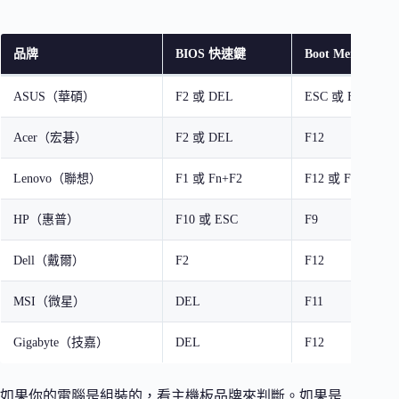
品牌
BIOS 快速鍵
Boot Menu 快速
ASUS（華碩）
F2 或 DEL
ESC 或 F8
Acer（宏碁）
F2 或 DEL
F12
Lenovo（聯想）
F1 或 Fn+F2
F12 或 Fn+F12
HP（惠普）
F10 或 ESC
F9
Dell（戴爾）
F2
F12
MSI（微星）
DEL
F11
Gigabyte（技嘉）
DEL
F12
如果你的電腦是組裝的，看主機板品牌來判斷。如果是