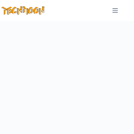
跳
至
主
要
內
容