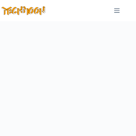
跳
至
主
要
內
容