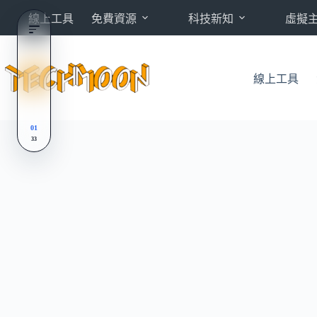
跳
線上工具
免費資源
科技新知
虛擬
至
主
要
內
線上工具
容
01
33