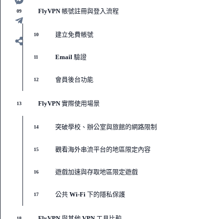
FlyVPN 帳號註冊與登入流程
09
建立免費帳號
10
Email 驗證
11
會員後台功能
12
FlyVPN 實際使用場景
13
突破學校、辦公室與旅館的網路限制
14
觀看海外串流平台的地區限定內容
15
遊戲加速與存取地區限定遊戲
16
公共 Wi-Fi 下的隱私保護
17
FlyVPN 與其他 VPN 工具比較
18