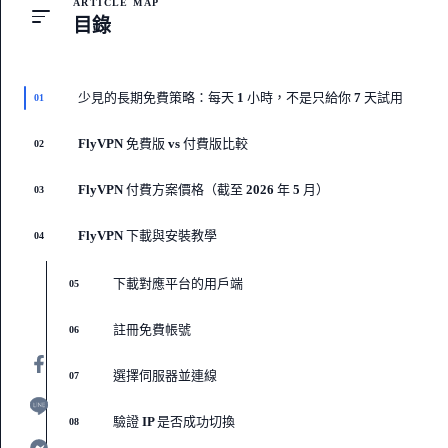
ARTICLE MAP
目錄
少見的長期免費策略：每天 1 小時，不是只給你 7 天試用
01
FlyVPN 免費版 vs 付費版比較
02
FlyVPN 付費方案價格（截至 2026 年 5 月）
03
FlyVPN 下載與安裝教學
04
下載對應平台的用戶端
05
註冊免費帳號
06
選擇伺服器並連線
07
驗證 IP 是否成功切換
08