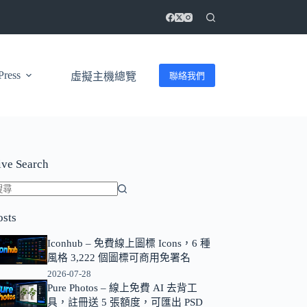
ress
聯絡我們
虛擬主機總覽
ive Search
找
osts
不
到
Iconhub – 免費線上圖標 Icons，6 種
符
風格 3,222 個圖標可商用免署名
合
2026-07-28
條
Pure Photos – 線上免費 AI 去背工
具，註冊送 5 張額度，可匯出 PSD
件