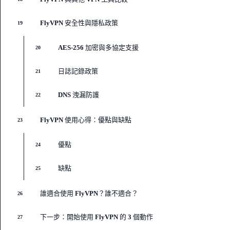
FlyVPN 安全性與隱私政策
19
AES-256 加密與多協定支援
20
日誌記錄政策
21
DNS 洩漏防護
22
FlyVPN 使用心得：優點與缺點
23
優點
24
缺點
25
誰適合使用 FlyVPN？誰不適合？
26
下一步：開始使用 FlyVPN 的 3 個動作
27